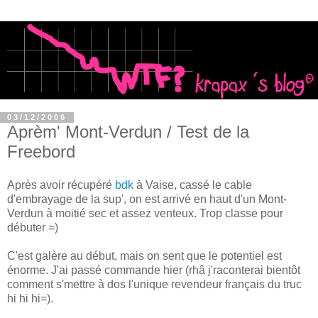
03/12/2006
Aprèm' Mont-Verdun / Test de la
Freebord
Après avoir récupéré
bdk
à Vaise, cassé le cable
d'embrayage de la sup', on est arrivé en haut d'un Mont-
Verdun à moitié sec et assez venteux. Trop classe pour
débuter =)
C'est galère au début, mais on sent que le potentiel est
énorme. J'ai passé commande hier (rhâ j'raconterai bientôt
comment s'mettre à dos l'unique revendeur français du truc
hi hi hi=).