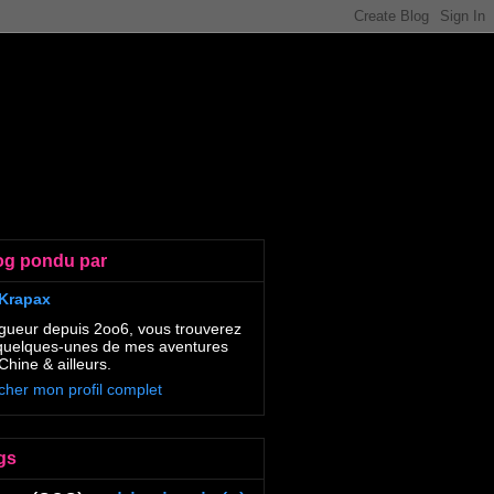
og pondu par
Krapax
gueur depuis 2oo6, vous trouverez
 quelques-unes de mes aventures
Chine & ailleurs.
icher mon profil complet
gs