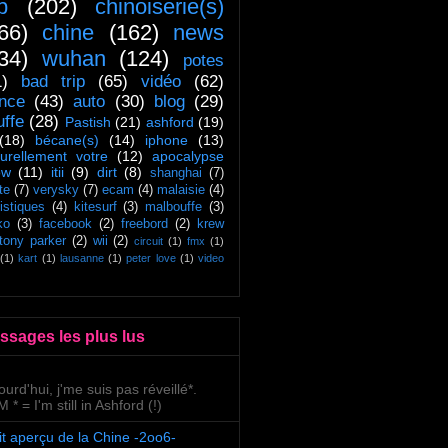
ip
(202)
chinoiserie(s)
66)
chine
(162)
news
34)
wuhan
(124)
potes
1)
bad trip
(65)
vidéo
(62)
ance
(43)
auto
(30)
blog
(29)
uffe
(28)
Pastish
(21)
ashford
(19)
(18)
bécane(s)
(14)
iphone
(13)
turellement votre
(12)
apocalypse
ow
(11)
itii
(9)
dirt
(8)
shanghai
(7)
te
(7)
verysky
(7)
ecam
(4)
malaisie
(4)
tistiques
(4)
kitesurf
(3)
malbouffe
(3)
ko
(3)
facebook
(2)
freebord
(2)
krew
tony parker
(2)
wii
(2)
circuit
(1)
fmx
(1)
(1)
kart
(1)
lausanne
(1)
peter love
(1)
video
ssages les plus lus
ourd'hui, j'me suis pas réveillé*.
 * = I'm still in Ashford (!)
it aperçu de la Chine -2oo6-