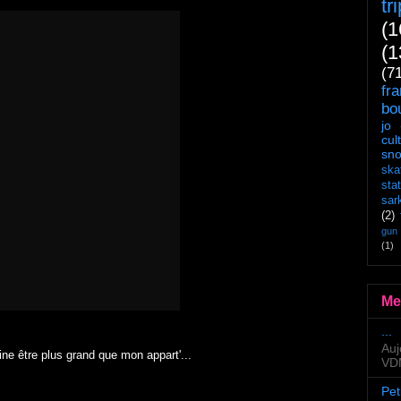
tr
(1
(1
(7
fr
bo
jo
cul
sn
ska
sta
sar
(2)
gun
(1)
Me
...
Auj
peine être plus grand que mon appart'...
VDM
Pet