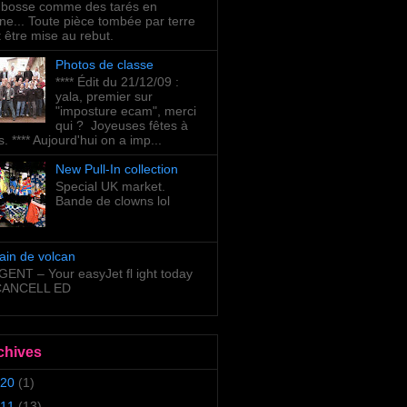
bosse comme des tarés en
ne... Toute pièce tombée par terre
t être mise au rebut.
Photos de classe
**** Édit du 21/12/09 :
yala, premier sur
"imposture ecam", merci
qui ? Joyeuses fêtes à
s. **** Aujourd'hui on a imp...
New Pull-In collection
Special UK market.
Bande de clowns lol
ain de volcan
ENT – Your easyJet fl ight today
 CANCELL ED
chives
20
(1)
11
(13)