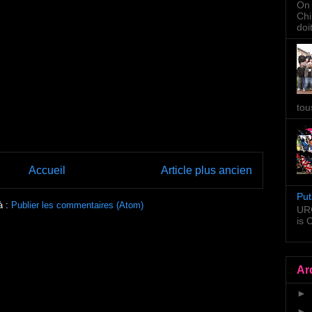
On 
Chi
doi
tou
Accueil
Article plus ancien
Put
à :
Publier les commentaires (Atom)
URG
is
Ar
►
►