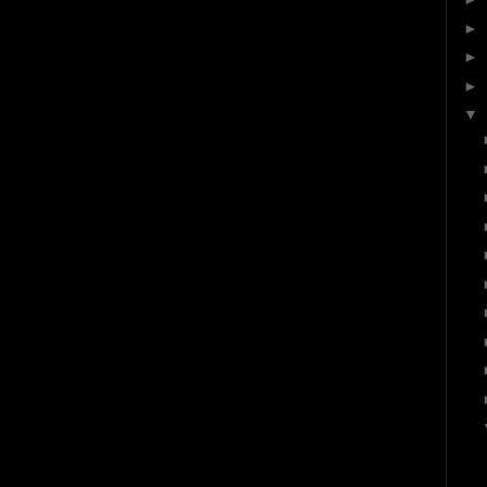
►
►
►
▼