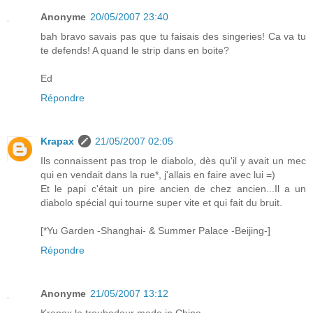
Anonyme
20/05/2007 23:40
bah bravo savais pas que tu faisais des singeries! Ca va tu
te defends! A quand le strip dans en boite?
Ed
Répondre
Krapax
21/05/2007 02:05
Ils connaissent pas trop le diabolo, dès qu'il y avait un mec
qui en vendait dans la rue*, j'allais en faire avec lui =)
Et le papi c'était un pire ancien de chez ancien...Il a un
diabolo spécial qui tourne super vite et qui fait du bruit.
[*Yu Garden -Shanghai- & Summer Palace -Beijing-]
Répondre
Anonyme
21/05/2007 13:12
Krapax le troubadour made in China...