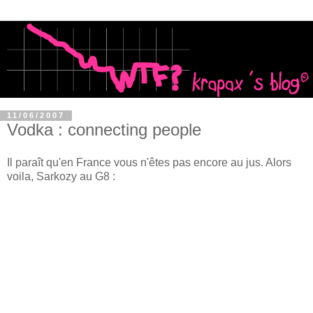
11/06/2007
Vodka : connecting people
Il paraît qu'en France vous n'êtes pas encore au jus. Alors
voila, Sarkozy au G8 :