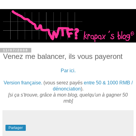
11/07/2008
Venez me balancer, ils vous payeront
Par ici.
Version française.
(vous serez payés
entre 50 & 1000
RMB
/
dénonciation
).
[si ça
s'trouve
,
grâce
à mon blog, quelqu'un à gagner 50
rmb
]
Partager