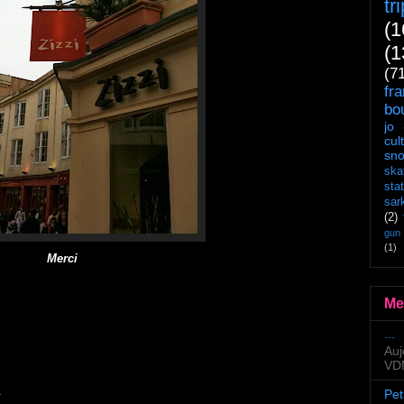
tr
(1
(1
(7
fr
bo
jo
cul
sn
ska
sta
sar
(2)
gun
(1)
Merci
Me
...
Auj
VDM
.
Pet