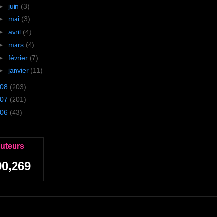
►
juin
(3)
►
mai
(3)
►
avril
(4)
►
mars
(4)
►
février
(7)
►
janvier
(11)
08
(203)
07
(201)
06
(43)
euteurs
90,269