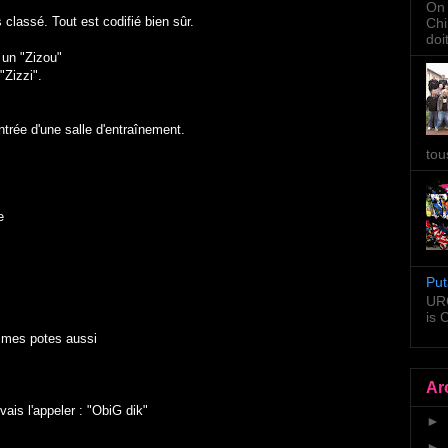
On 
classé. Tout est codifié bien sûr.
Chi
doi
 un "Zizou"
"Zizzi".
ntrée d'une salle d'entraînement.
tou
e
Put
URG
is
s mes potes aussi
Ar
vais l'appeler : "ObiG dik"
►
►