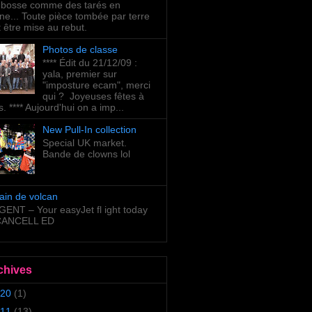
bosse comme des tarés en
ne... Toute pièce tombée par terre
t être mise au rebut.
Photos de classe
**** Édit du 21/12/09 :
yala, premier sur
"imposture ecam", merci
qui ? Joyeuses fêtes à
s. **** Aujourd'hui on a imp...
New Pull-In collection
Special UK market.
Bande de clowns lol
ain de volcan
ENT – Your easyJet fl ight today
 CANCELL ED
chives
20
(1)
11
(13)