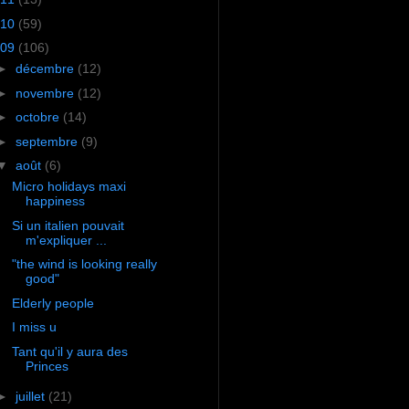
10
(59)
09
(106)
►
décembre
(12)
►
novembre
(12)
►
octobre
(14)
►
septembre
(9)
▼
août
(6)
Micro holidays maxi
happiness
Si un italien pouvait
m'expliquer ...
"the wind is looking really
good"
Elderly people
I miss u
Tant qu'il y aura des
Princes
►
juillet
(21)