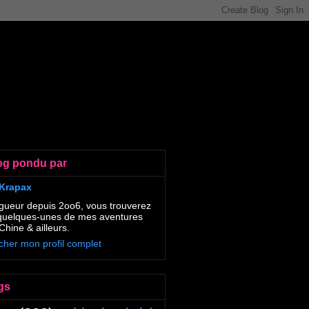
og pondu par
Krapax
gueur depuis 2oo6, vous trouverez
 quelques-unes de mes aventures
Chine & ailleurs.
icher mon profil complet
gs