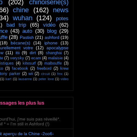
ip
(202)
chinoiserie(s)
66)
chine
(162)
news
34)
wuhan
(124)
potes
1)
bad trip
(65)
vidéo
(62)
ance
(43)
auto
(30)
blog
(29)
uffe
(28)
Pastish
(21)
ashford
(19)
(18)
bécane(s)
(14)
iphone
(13)
turellement votre
(12)
apocalypse
ow
(11)
itii
(9)
dirt
(8)
shanghai
(7)
te
(7)
verysky
(7)
ecam
(4)
malaisie
(4)
tistiques
(4)
kitesurf
(3)
malbouffe
(3)
ko
(3)
facebook
(2)
freebord
(2)
krew
tony parker
(2)
wii
(2)
circuit
(1)
fmx
(1)
(1)
kart
(1)
lausanne
(1)
peter love
(1)
video
ssages les plus lus
ourd'hui, j'me suis pas réveillé*.
 * = I'm still in Ashford (!)
it aperçu de la Chine -2oo6-