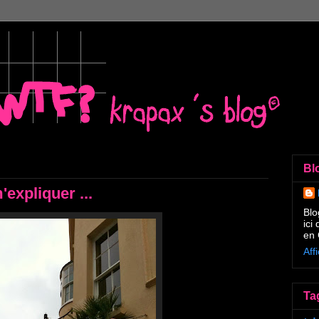
Bl
'expliquer ...
Blo
ici
en 
Aff
Ta