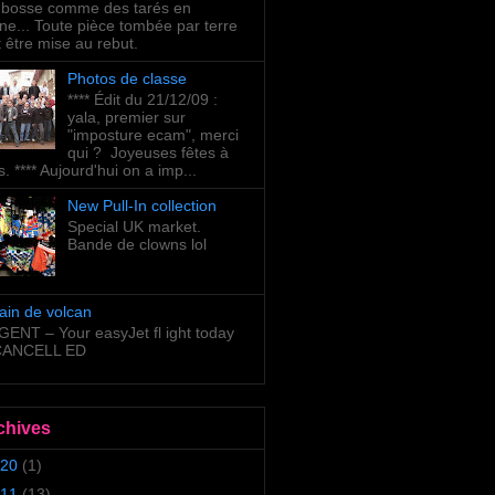
bosse comme des tarés en
ne... Toute pièce tombée par terre
t être mise au rebut.
Photos de classe
**** Édit du 21/12/09 :
yala, premier sur
"imposture ecam", merci
qui ? Joyeuses fêtes à
s. **** Aujourd'hui on a imp...
New Pull-In collection
Special UK market.
Bande de clowns lol
ain de volcan
ENT – Your easyJet fl ight today
 CANCELL ED
chives
20
(1)
11
(13)