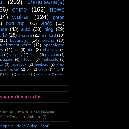
ip
(202)
chinoiserie(s)
66)
chine
(162)
news
34)
wuhan
(124)
potes
1)
bad trip
(65)
vidéo
(62)
ance
(43)
auto
(30)
blog
(29)
uffe
(28)
Pastish
(21)
ashford
(19)
(18)
bécane(s)
(14)
iphone
(13)
turellement votre
(12)
apocalypse
ow
(11)
itii
(9)
dirt
(8)
shanghai
(7)
te
(7)
verysky
(7)
ecam
(4)
malaisie
(4)
tistiques
(4)
kitesurf
(3)
malbouffe
(3)
ko
(3)
facebook
(2)
freebord
(2)
krew
tony parker
(2)
wii
(2)
circuit
(1)
fmx
(1)
(1)
kart
(1)
lausanne
(1)
peter love
(1)
video
ssages les plus lus
ourd'hui, j'me suis pas réveillé*.
 * = I'm still in Ashford (!)
it aperçu de la Chine -2oo6-