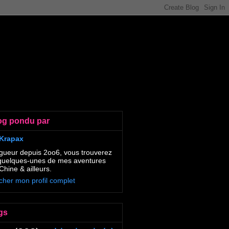
og pondu par
Krapax
gueur depuis 2oo6, vous trouverez
 quelques-unes de mes aventures
Chine & ailleurs.
icher mon profil complet
gs