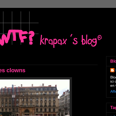
Bl
es clowns
Blo
ici
en 
Aff
Ta