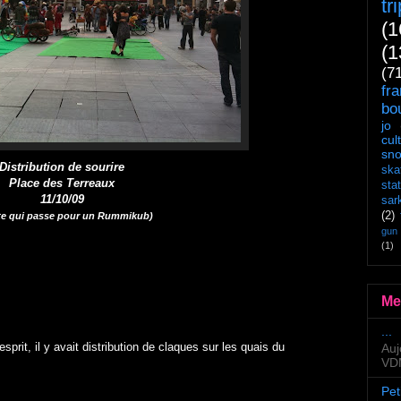
tr
(1
(1
(7
fr
bo
jo
cul
sn
Distribution de sourire
ska
Place des Terreaux
sta
11/10/09
sar
(2)
ate qui passe pour un Rummikub)
gun
(1)
Me
...
esprit, il y avait distribution de claques sur les quais du
Auj
VDM
Pet