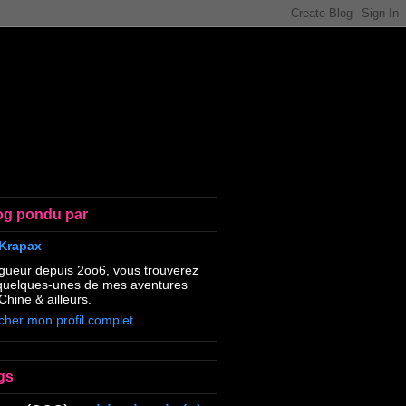
og pondu par
Krapax
gueur depuis 2oo6, vous trouverez
 quelques-unes de mes aventures
Chine & ailleurs.
icher mon profil complet
gs