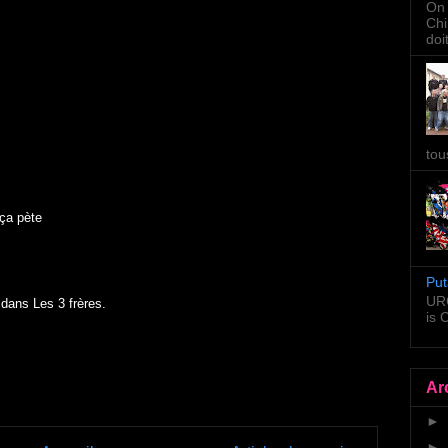
On 
Chi
doi
tou
 ça pète
Put
URG
dans Les 3 frères.
is
Ar
►
►