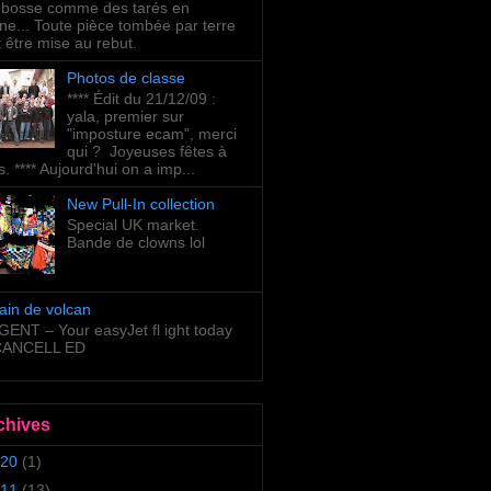
bosse comme des tarés en
ne... Toute pièce tombée par terre
t être mise au rebut.
Photos de classe
**** Édit du 21/12/09 :
yala, premier sur
"imposture ecam", merci
qui ? Joyeuses fêtes à
s. **** Aujourd'hui on a imp...
New Pull-In collection
Special UK market.
Bande de clowns lol
ain de volcan
ENT – Your easyJet fl ight today
 CANCELL ED
chives
20
(1)
11
(13)