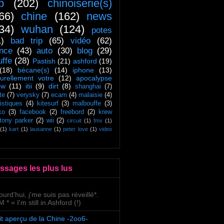
ip
(202)
chinoiserie(s)
66)
chine
(162)
news
34)
wuhan
(124)
potes
1)
bad trip
(65)
vidéo
(62)
ance
(43)
auto
(30)
blog
(29)
uffe
(28)
Pastish
(21)
ashford
(19)
(18)
bécane(s)
(14)
iphone
(13)
turellement votre
(12)
apocalypse
ow
(11)
itii
(9)
dirt
(8)
shanghai
(7)
te
(7)
verysky
(7)
ecam
(4)
malaisie
(4)
tistiques
(4)
kitesurf
(3)
malbouffe
(3)
ko
(3)
facebook
(2)
freebord
(2)
krew
tony parker
(2)
wii
(2)
circuit
(1)
fmx
(1)
(1)
kart
(1)
lausanne
(1)
peter love
(1)
video
ssages les plus lus
ourd'hui, j'me suis pas réveillé*.
 * = I'm still in Ashford (!)
it aperçu de la Chine -2oo6-