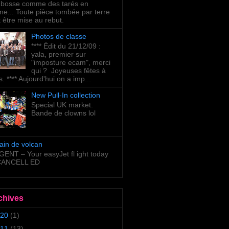
bosse comme des tarés en
ne... Toute pièce tombée par terre
t être mise au rebut.
Photos de classe
**** Édit du 21/12/09 :
yala, premier sur
"imposture ecam", merci
qui ? Joyeuses fêtes à
s. **** Aujourd'hui on a imp...
New Pull-In collection
Special UK market.
Bande de clowns lol
ain de volcan
ENT – Your easyJet fl ight today
 CANCELL ED
chives
20
(1)
11
(13)