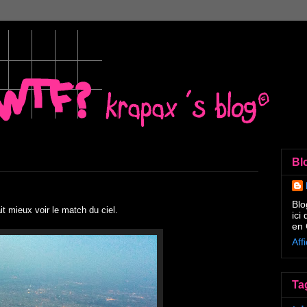
Bl
Blo
ait mieux voir le match du ciel.
ici
en 
Aff
Ta