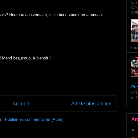
On 
Chi
doi
ais? Heureux anniversaire, mille bons voeux en attendant
tou
!! Merci beaucoup, à bientôt !
Put
URG
is
Accueil
Article plus ancien
Ar
à :
Publier les commentaires (Atom)
►
►