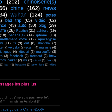
ip
(202)
chinoiserie(s)
66)
chine
(162)
news
34)
wuhan
(124)
potes
1)
bad trip
(65)
vidéo
(62)
ance
(43)
auto
(30)
blog
(29)
uffe
(28)
Pastish
(21)
ashford
(19)
(18)
bécane(s)
(14)
iphone
(13)
turellement votre
(12)
apocalypse
ow
(11)
itii
(9)
dirt
(8)
shanghai
(7)
te
(7)
verysky
(7)
ecam
(4)
malaisie
(4)
tistiques
(4)
kitesurf
(3)
malbouffe
(3)
ko
(3)
facebook
(2)
freebord
(2)
krew
tony parker
(2)
wii
(2)
circuit
(1)
fmx
(1)
(1)
kart
(1)
lausanne
(1)
peter love
(1)
video
ssages les plus lus
ourd'hui, j'me suis pas réveillé*.
 * = I'm still in Ashford (!)
it aperçu de la Chine -2oo6-