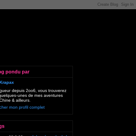
og pondu par
Krapax
gueur depuis 2oo6, vous trouverez
 quelques-unes de mes aventures
Chine & ailleurs.
icher mon profil complet
gs