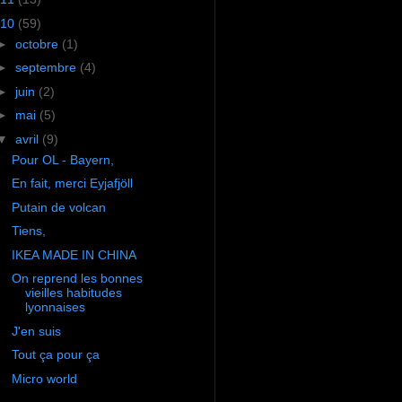
10
(59)
►
octobre
(1)
►
septembre
(4)
►
juin
(2)
►
mai
(5)
▼
avril
(9)
Pour OL - Bayern,
En fait, merci Eyjafjöll
Putain de volcan
Tiens,
IKEA MADE IN CHINA
On reprend les bonnes
vieilles habitudes
lyonnaises
J'en suis
Tout ça pour ça
Micro world