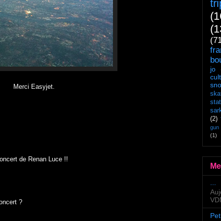
tr
(1
(1
(7
fr
bo
jo
cul
sn
Merci Easyjet.
ska
sta
sar
(2)
gun
(1)
concert de Renan Luce !!
Me
...
Auj
VDM
oncert ?
Pet