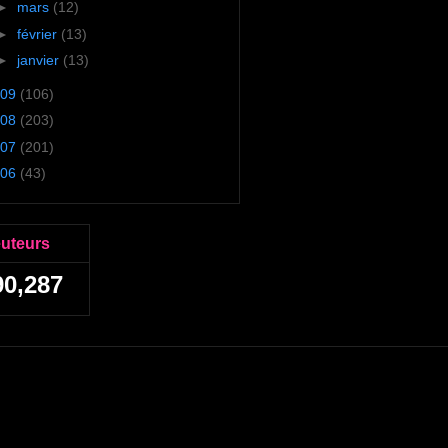
►
mars
(12)
►
février
(13)
►
janvier
(13)
09
(106)
08
(203)
07
(201)
06
(43)
euteurs
90,287