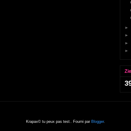
►
►
►
►
Zi
3
Krapax© tu peux pas test.. Fourni par
Blogger
.