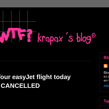
Bl
Blo
ur easyJet fl
ight today
ici
en 
s CANCELL
ED
Aff
Ta