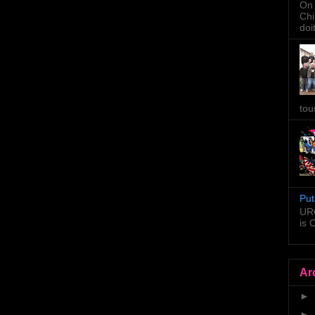
On 
Chi
doi
tou
Put
URG
is
Ar
►
►