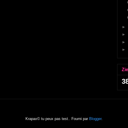
►
►
►
►
Zi
3
Krapax© tu peux pas test.. Fourni par
Blogger
.