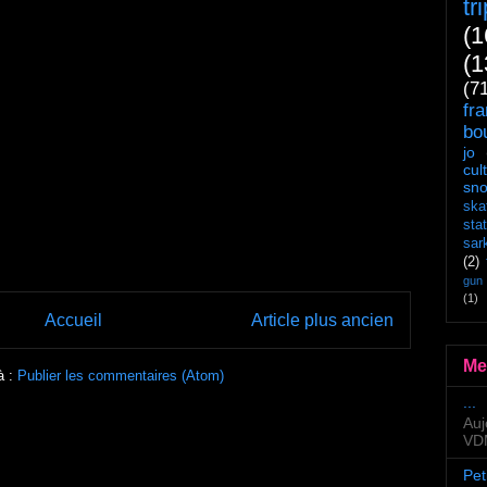
tr
(1
(1
(7
fr
bo
jo
cul
sn
ska
sta
sar
(2)
gun
(1)
Accueil
Article plus ancien
Me
à :
Publier les commentaires (Atom)
...
Auj
VDM
Pet