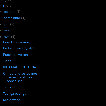
10
(59)
►
octobre
(1)
►
septembre
(4)
►
juin
(2)
►
mai
(5)
▼
avril
(9)
Pour OL - Bayern,
En fait, merci Eyjafjöll
Putain de volcan
Tiens,
IKEA MADE IN CHINA
On reprend les bonnes
vieilles habitudes
lyonnaises
J'en suis
Tout ça pour ça
Micro world