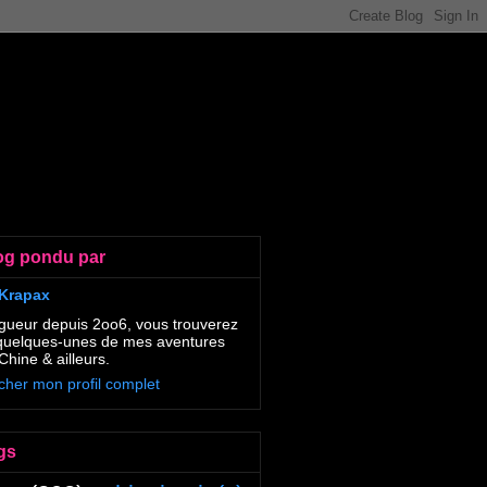
og pondu par
Krapax
gueur depuis 2oo6, vous trouverez
 quelques-unes de mes aventures
Chine & ailleurs.
icher mon profil complet
gs