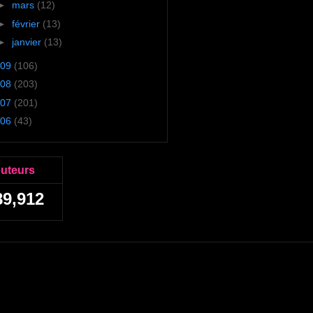
►
mars
(12)
►
février
(13)
►
janvier
(13)
09
(106)
08
(203)
07
(201)
06
(43)
euteurs
89,912