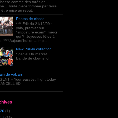
bosse comme des tarés en
ne... Toute pièce tombée par terre
t être mise au rebut.
Photos de classe
**** Édit du 21/12/09 :
yala, premier sur
"imposture ecam", merci
qui ? Joyeuses fêtes à
s. **** Aujourd'hui on a imp...
New Pull-In collection
Special UK market.
Bande de clowns lol
ain de volcan
ENT – Your easyJet fl ight today
 CANCELL ED
chives
20
(1)
11
(13)