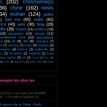
ip
(202)
chinoiserie(s)
66)
chine
(162)
news
34)
wuhan
(124)
potes
1)
bad trip
(65)
vidéo
(62)
ance
(43)
auto
(30)
blog
(29)
uffe
(28)
Pastish
(21)
ashford
(19)
(18)
bécane(s)
(14)
iphone
(13)
turellement votre
(12)
apocalypse
ow
(11)
itii
(9)
dirt
(8)
shanghai
(7)
te
(7)
verysky
(7)
ecam
(4)
malaisie
(4)
tistiques
(4)
kitesurf
(3)
malbouffe
(3)
ko
(3)
facebook
(2)
freebord
(2)
krew
tony parker
(2)
wii
(2)
circuit
(1)
fmx
(1)
(1)
kart
(1)
lausanne
(1)
peter love
(1)
video
ssages les plus lus
ourd'hui, j'me suis pas réveillé*.
 * = I'm still in Ashford (!)
it aperçu de la Chine -2oo6-