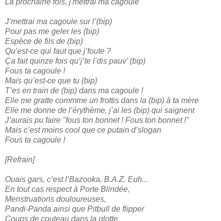
La prochaine fois, j'mettrai ma cagoule
J’mettrai ma cagoule sur l’(bip)
Pour pas me geler les (bip)
Espèce de fils de (bip)
Qu’est-ce qui faut que j’foute ?
Ça fait quinze fois qu’j’te l’dis pauv’ (bip)
Fous ta cagoule !
Mais qu’est-ce que tu (bip)
T’es en train de (bip) dans ma cagoule !
Elle me gratte commme un frottis dans la (bip) à ta mère
Elle me donne de l’érythème, j’ai les (bip) qui saignent
J’aurais pu faire "fous ton bonnet ! Fous ton bonnet !"
Mais c’est moins cool que ce putain d’slogan
Fous ta cagoule !
[Refrain]
Ouais gars, c’est l’Bazooka, B.A.Z. Euh...
En tout cas respect à Porte Blindée,
Menstruations douloureuses,
Pandi-Panda ainsi que Pitbull de flipper
Coups de couteau dans la glotte