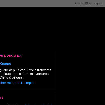
og pondu par
Krapax
gueur depuis 2oo6, vous trouverez
 quelques-unes de mes aventures
Chine & ailleurs.
icher mon profil complet
gs