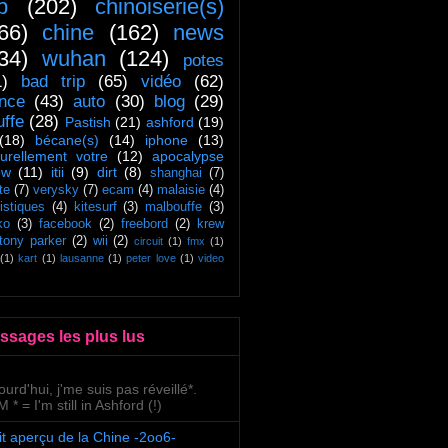
ip
(202)
chinoiserie(s)
66)
chine
(162)
news
34)
wuhan
(124)
potes
1)
bad trip
(65)
vidéo
(62)
ance
(43)
auto
(30)
blog
(29)
uffe
(28)
Pastish
(21)
ashford
(19)
(18)
bécane(s)
(14)
iphone
(13)
turellement votre
(12)
apocalypse
ow
(11)
itii
(9)
dirt
(8)
shanghai
(7)
te
(7)
verysky
(7)
ecam
(4)
malaisie
(4)
tistiques
(4)
kitesurf
(3)
malbouffe
(3)
ko
(3)
facebook
(2)
freebord
(2)
krew
tony parker
(2)
wii
(2)
circuit
(1)
fmx
(1)
(1)
kart
(1)
lausanne
(1)
peter love
(1)
video
ssages les plus lus
ourd'hui, j'me suis pas réveillé*.
 * = I'm still in Ashford (!)
it aperçu de la Chine -2oo6-