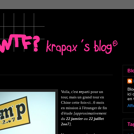
Bl
Blo
Voila, c'est
re
parti pour un
ici
tour, mais un grand tour en
en 
Chine cette fois-ci...6 mois
Aff
en mission à l'étranger de fin
d'étude
[approximativement
du
22 janvier
au
22 juillet
2oo7
].
Ta