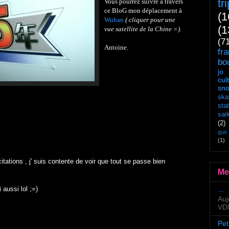
tr
Vous pourrez suivre à travers
ce BloG mon déplacement à
(1
Wuhan
( cliquer pour une
(1
vue satellite de la Chine =).
(7
Antoine.
fr
bo
jo
cul
sn
ska
sta
sar
(2)
gun
(1)
itations , j' suis contente de voir que tout se passe bien
Me
...
 aussi lol ;=)
Auj
VDM
Pet