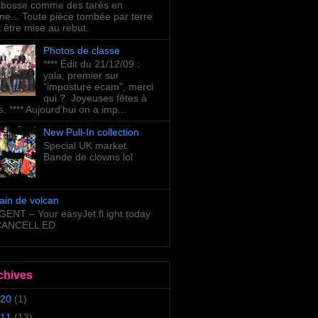
bosse comme des tarés en
ne... Toute pièce tombée par terre
t être mise au rebut.
Photos de classe
**** Édit du 21/12/09 :
yala, premier sur
"imposture ecam", merci
qui ? Joyeuses fêtes à
s. **** Aujourd'hui on a imp...
New Pull-In collection
Special UK market.
Bande de clowns lol
ain de volcan
ENT – Your easyJet fl ight today
 CANCELL ED
chives
20
(1)
11
(13)