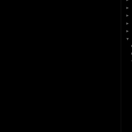
►
►
►
►
▼