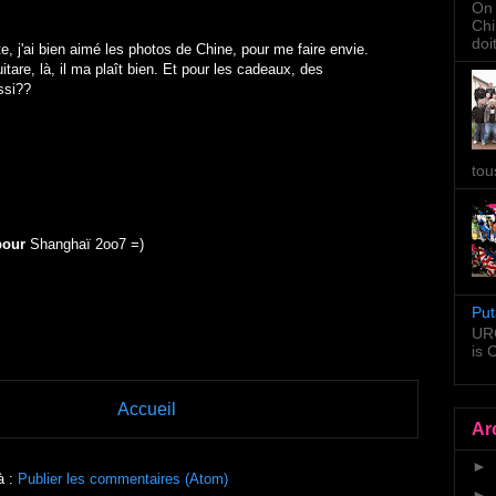
On 
Chi
doi
te, j'ai bien aimé les photos de Chine, pour me faire envie.
itare, là, il ma plaît bien. Et pour les cadeaux, des
ssi??
tou
pour
Shanghaï 2oo7 =)
Put
URG
is
Accueil
Ar
►
à :
Publier les commentaires (Atom)
►