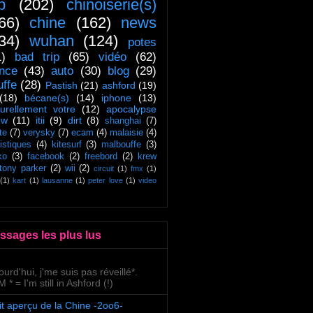
ip
(202)
chinoiserie(s)
66)
chine
(162)
news
34)
wuhan
(124)
potes
1)
bad trip
(65)
vidéo
(62)
ance
(43)
auto
(30)
blog
(29)
uffe
(28)
Pastish
(21)
ashford
(19)
(18)
bécane(s)
(14)
iphone
(13)
turellement votre
(12)
apocalypse
ow
(11)
itii
(9)
dirt
(8)
shanghai
(7)
te
(7)
verysky
(7)
ecam
(4)
malaisie
(4)
tistiques
(4)
kitesurf
(3)
malbouffe
(3)
ko
(3)
facebook
(2)
freebord
(2)
krew
tony parker
(2)
wii
(2)
circuit
(1)
fmx
(1)
(1)
kart
(1)
lausanne
(1)
peter love
(1)
video
ssages les plus lus
ourd'hui, j'me suis pas réveillé*.
 * = I'm still in Ashford (!)
it aperçu de la Chine -2oo6-