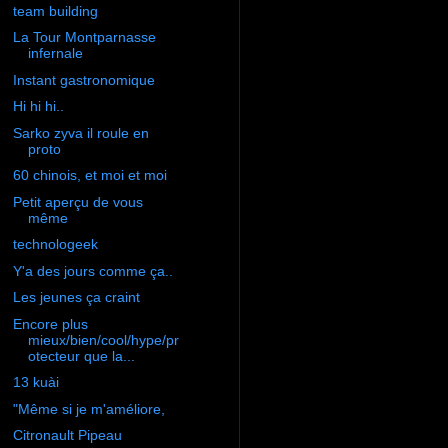
team building
La Tour Montparnasse
infernale
Instant gastronomique
Hi hi hi..
Sarko zyva il roule en
proto
60 chinois, et moi et moi
Petit aperçu de vous
même
technologeek
Y'a des jours comme ça..
Les jeunes ça craint
Encore plus
mieux/bien/cool/hype/pr
otecteur que la...
13 kuài
"Même si je m'améliore,
Citronault Pipeau