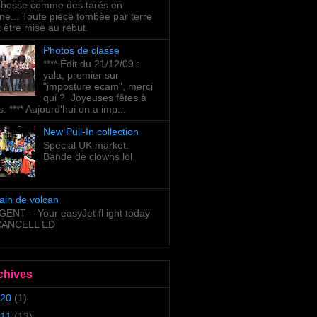
bosse comme des tarés en
ne... Toute pièce tombée par terre
t être mise au rebut.
Photos de classe
**** Édit du 21/12/09 :
yala, premier sur
"imposture ecam", merci
qui ? Joyeuses fêtes à
s. **** Aujourd'hui on a imp...
New Pull-In collection
Special UK market.
Bande de clowns lol
ain de volcan
ENT – Your easyJet fl ight today
 CANCELL ED
chives
20
(1)
11
(13)