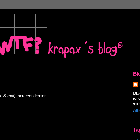
Bl
Blo
on & moi)
mercredi dernier :
ici
en 
Aff
Ta