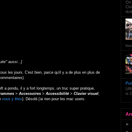
On 
Chi
doi
tou
ite" aussi...]
tous les jours. C'est bien, parce qu'il y a de plus en plus de
commentaires).
Put
ft a pondu, il y a fort longtemps, un truc super pratique,
URG
is
grammes
>
Accessoires
>
Accessibilité
>
Clavier visuel
,
ue
vous y êtes
). Désolé j'ai rien pour les mac users.
Ar
►
►