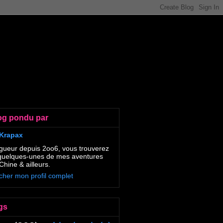
og pondu par
Krapax
gueur depuis 2oo6, vous trouverez
 quelques-unes de mes aventures
Chine & ailleurs.
icher mon profil complet
gs