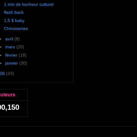
1 min de bonheur culturel
flash back
1,5 $ baby
Chinoiseries
►
avril
(8)
►
mars
(20)
►
février
(18)
►
janvier
(30)
06
(43)
euteurs
90,150