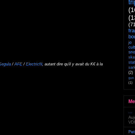
tr
(1
(1
(7
fr
bo
jo
cul
sn
ska
sta
Segula
/
AFE
/
Electricfil
, autant dire qu'il y avait du K€ à la
sar
(2)
gun
(1)
Me
...
Auj
VDM
Pet