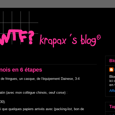
Bl
ois en 6 étapes
Blo
l de fringues, un casque, de l'équipement
Dainese
, 3-4
ici
en 
Aff
tin (avec mon collègue chinois, oeuf corse) :
h30).
Ta
si que quelques papiers arrivés avec (
packing-list
, bon de