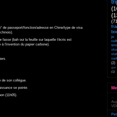
tr
(1
(1
(7
fr
n° de passeport/fonction/adresse en Chine/type de visa
bo
chinois).
jo
fasse (bah oui la feuille sur laquelle t'écris est
cul
à l'invention du papier carbone).
sn
ska
sta
iers.
sar
(2)
gun
(1)
 de son collègue.
Me
aissance se pointe.
on (11h05).
...
Auj
VDM
Pet