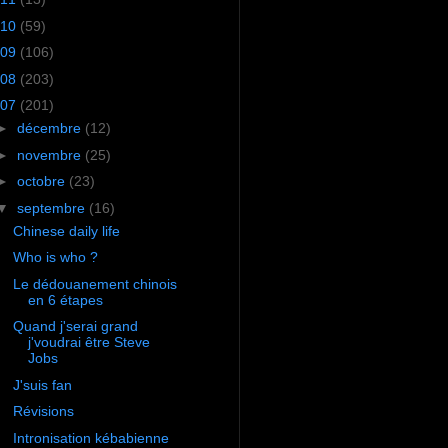
10
(59)
09
(106)
08
(203)
07
(201)
►
décembre
(12)
►
novembre
(25)
►
octobre
(23)
▼
septembre
(16)
Chinese daily life
Who is who ?
Le dédouanement chinois
en 6 étapes
Quand j'serai grand
j'voudrai être Steve
Jobs
J'suis fan
Révisions
Intronisation kébabienne