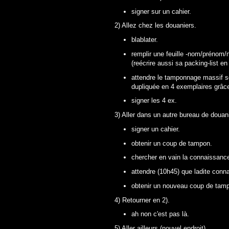
signer sur un cahier.
2) Allez chez les douaniers.
blablater.
remplir une feuille -nom/prénom/
(
reécrire
aussi sa
packing-list
en 
attendre le
tamponnage
massif se 
dupliquée en 4 exemplaires grâce 
signer les 4 ex.
3) Aller dans un autre bureau de douan
signer un cahier.
obtenir un coup de tampon.
chercher en vain la connaissance
attendre (10h45) que ladite conn
obtenir un nouveau coup de tamp
4) Retourner en 2).
ah non c'est pas là.
5) Aller ailleurs (nouvel endroit).