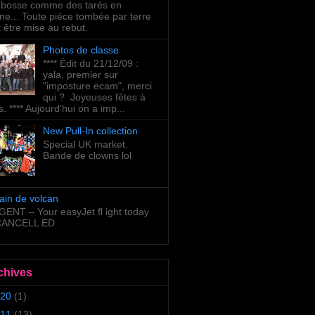
bosse comme des tarés en
ne... Toute pièce tombée par terre
t être mise au rebut.
Photos de classe
**** Édit du 21/12/09 :
yala, premier sur
"imposture ecam", merci
qui ? Joyeuses fêtes à
s. **** Aujourd'hui on a imp...
New Pull-In collection
Special UK market.
Bande de clowns lol
ain de volcan
ENT – Your easyJet fl ight today
 CANCELL ED
chives
20
(1)
11
(13)