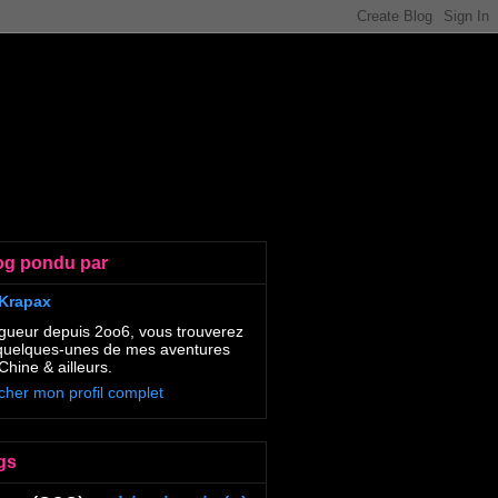
og pondu par
Krapax
gueur depuis 2oo6, vous trouverez
 quelques-unes de mes aventures
Chine & ailleurs.
icher mon profil complet
gs