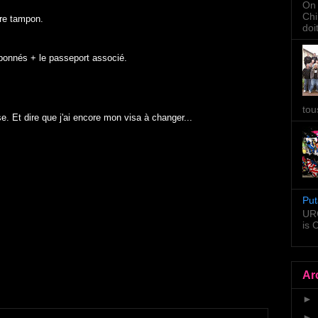
On 
Chi
tre tampon.
doi
onnés + le passeport associé.
tou
se. Et dire que j'ai encore mon visa à changer...
Put
URG
is
Ar
►
►