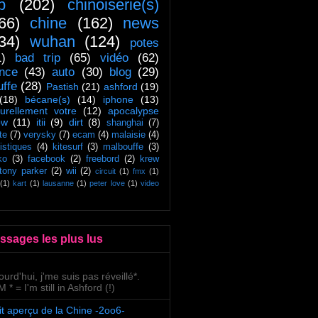
ip
(202)
chinoiserie(s)
66)
chine
(162)
news
34)
wuhan
(124)
potes
1)
bad trip
(65)
vidéo
(62)
ance
(43)
auto
(30)
blog
(29)
uffe
(28)
Pastish
(21)
ashford
(19)
(18)
bécane(s)
(14)
iphone
(13)
turellement votre
(12)
apocalypse
ow
(11)
itii
(9)
dirt
(8)
shanghai
(7)
te
(7)
verysky
(7)
ecam
(4)
malaisie
(4)
tistiques
(4)
kitesurf
(3)
malbouffe
(3)
ko
(3)
facebook
(2)
freebord
(2)
krew
tony parker
(2)
wii
(2)
circuit
(1)
fmx
(1)
(1)
kart
(1)
lausanne
(1)
peter love
(1)
video
ssages les plus lus
ourd'hui, j'me suis pas réveillé*.
 * = I'm still in Ashford (!)
it aperçu de la Chine -2oo6-