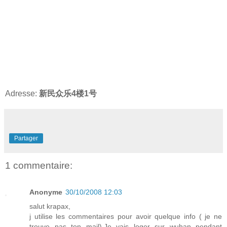
Adresse:
新民众乐4楼1号
Partager
1 commentaire:
Anonyme
30/10/2008 12:03
salut krapax,
j utilise les commentaires pour avoir quelque info ( je ne
trouve pas ton mail).Je vais loger sur wuhan pendant