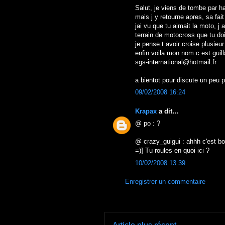
Salut, je viens de tombe par ha
mais j y retourne apres, sa fai
jai vu que tu aimait la moto, j
terrain de motocross que tu doi
je pense t avoir croise plusieu
enfin voila mon nom c est gui
sgs-international@hotmail.fr
a bientot pour discute un peu 
09/02/2008 16:24
Krapax
a dit…
@ po : ?
@ crazy_guigui : ahhh c'est bon
=)] Tu roules en quoi ici ?
10/02/2008 13:39
Enregistrer un commentaire