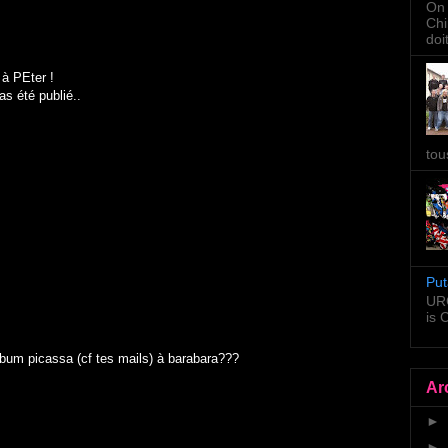
On 
Chi
doi
à PEter !
s été publié..
tou
Put
URG
is
album picassa (cf tes mails) à barabara???
Ar
►
►