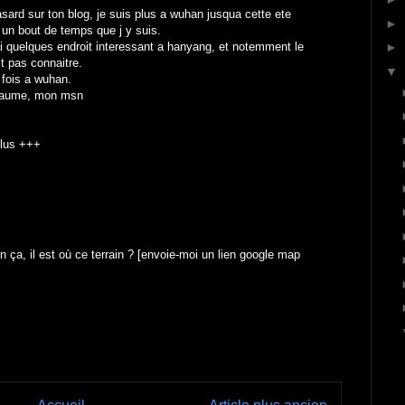
sard sur ton blog, je suis plus a wuhan jusqua cette ete
►
t un bout de temps que j y suis.
 ai quelques endroit interessant a hanyang, et notemment le
►
t pas connaitre.
▼
r fois a wuhan.
llaume, mon msn
plus +++
 ça, il est où ce terrain ? [envoie-moi un lien google map