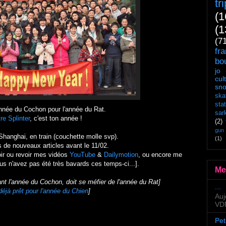
tr
(1
(1
(7
fr
bo
jo
cul
sn
ska
sta
année du Cochon pour l'année du Rat.
sar
re Splinter
, c'est ton année !
(2)
gun
r Shanghai, en train (couchette molle svp).
(1)
as de nouveaux articles avant le 11/02.
ir ou revoir mes vidéos
YouTube
&
Dailymotion
, ou encore me
ous n'avez pas été très bavards ces temps-ci...].
Me
t l'année du Cochon, doit se méfier de l'année du Rat]
...
 déjà prêt pour l'année du Chien
]
Auj
VDM
Pet