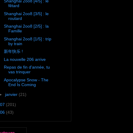
Shanghai 2oo8 [4/5] : le
fêtard
Shanghai 2oo8 [3/5] : le
routard
Shanghai 2oo8 [2/5] : la
Famille
Shanghai 2oo8 [1/5] : trip
by train
新年快乐 !
La nouvelle 206 arrive
Repas de fin d'année, tu
vas trinquer
Apocalypse Snow - The
End Is Coming
►
janvier
(21)
07
(201)
06
(43)