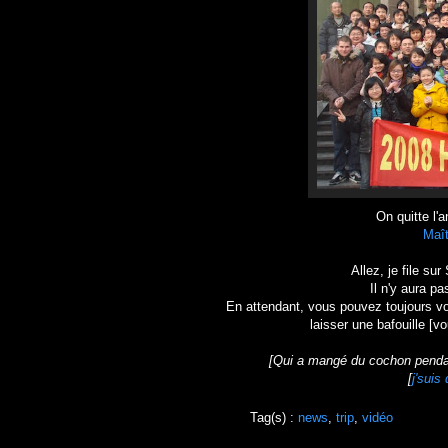
On quitte l'
Maît
Allez, je file su
Il n'y aura p
En attendant, vous pouvez toujours vo
laisser une bafouille [v
[Qui a mangé du cochon pendan
[
j'suis
Tag(s) :
news
,
trip
,
vidéo