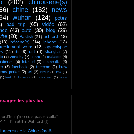
ip
(202)
chinoiserie(s)
66)
chine
(162)
news
34)
wuhan
(124)
potes
1)
bad trip
(65)
vidéo
(62)
ance
(43)
auto
(30)
blog
(29)
uffe
(28)
Pastish
(21)
ashford
(19)
(18)
bécane(s)
(14)
iphone
(13)
turellement votre
(12)
apocalypse
ow
(11)
itii
(9)
dirt
(8)
shanghai
(7)
te
(7)
verysky
(7)
ecam
(4)
malaisie
(4)
tistiques
(4)
kitesurf
(3)
malbouffe
(3)
ko
(3)
facebook
(2)
freebord
(2)
krew
tony parker
(2)
wii
(2)
circuit
(1)
fmx
(1)
(1)
kart
(1)
lausanne
(1)
peter love
(1)
video
ssages les plus lus
ourd'hui, j'me suis pas réveillé*.
 * = I'm still in Ashford (!)
it aperçu de la Chine -2oo6-