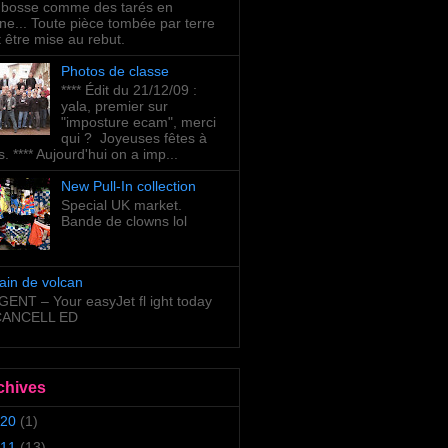
bosse comme des tarés en
ne... Toute pièce tombée par terre
t être mise au rebut.
Photos de classe
**** Édit du 21/12/09 :
yala, premier sur
"imposture ecam", merci
qui ? Joyeuses fêtes à
s. **** Aujourd'hui on a imp...
New Pull-In collection
Special UK market.
Bande de clowns lol
ain de volcan
ENT – Your easyJet fl ight today
 CANCELL ED
chives
20
(1)
11
(13)