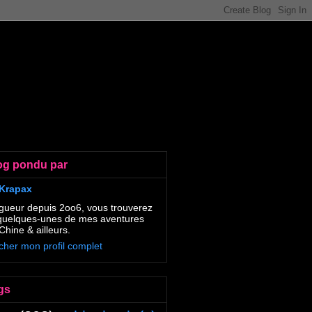
og pondu par
Krapax
gueur depuis 2oo6, vous trouverez
 quelques-unes de mes aventures
Chine & ailleurs.
icher mon profil complet
gs