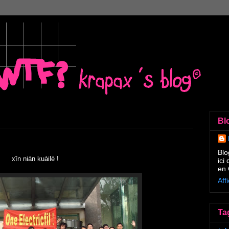
Bl
Blo
xīn nián kuàilè !
ici
en 
Aff
Ta