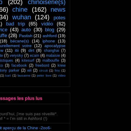
ip
(202)
chinoiserie(s)
66)
chine
(162)
news
34)
wuhan
(124)
potes
1)
bad trip
(65)
vidéo
(62)
ance
(43)
auto
(30)
blog
(29)
uffe
(28)
Pastish
(21)
ashford
(19)
(18)
bécane(s)
(14)
iphone
(13)
turellement votre
(12)
apocalypse
ow
(11)
itii
(9)
dirt
(8)
shanghai
(7)
te
(7)
verysky
(7)
ecam
(4)
malaisie
(4)
tistiques
(4)
kitesurf
(3)
malbouffe
(3)
ko
(3)
facebook
(2)
freebord
(2)
krew
tony parker
(2)
wii
(2)
circuit
(1)
fmx
(1)
(1)
kart
(1)
lausanne
(1)
peter love
(1)
video
ssages les plus lus
ourd'hui, j'me suis pas réveillé*.
 * = I'm still in Ashford (!)
it aperçu de la Chine -2oo6-