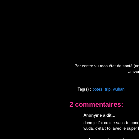
Par contre vu mon état de santé (angi
arrive
Tag(s) :
potes
,
trip
,
wuhan
2 commentaires:
Anonyme a dit…
donc je t'ai croise sans te conn
wuda. c'etait toi avec le super 