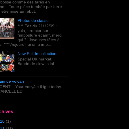
bosse comme des tarés en
ne... Toute pièce tombée par terre
t être mise au rebut.
Photos de classe
**** Édit du 21/12/09 :
yala, premier sur
"imposture ecam", merci
qui ? Joyeuses fêtes à
s. **** Aujourd'hui on a imp...
New Pull-In collection
Special UK market.
Bande de clowns lol
ain de volcan
ENT – Your easyJet fl ight today
 CANCELL ED
chives
20
(1)
11
(13)