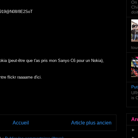
On 
Chi
931919@N08/8E2SoT
doi
tou
okia (peut-être que t'as pris mon Sanyo C6 pour un Nokia),
ntre flickr raaaame d'ici.
Put
URG
is
Ar
Accueil
Article plus ancien
►
►