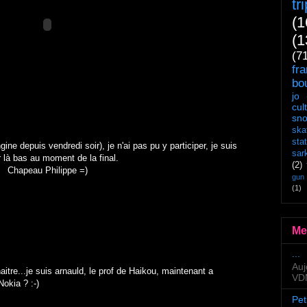
tr
(1
(1
(7
fr
bo
jo
cul
sn
ska
sta
ne depuis vendredi soir), je n'ai pas pu y participer, je suis
sar
r là bas au moment de la final.
(2)
Chapeau Philippe =)
gun
(1)
Me
...
Auj
aitre...je suis arnauld, le prof de Haikou, maintenant a
VDM
Nokia ? :-)
Pet