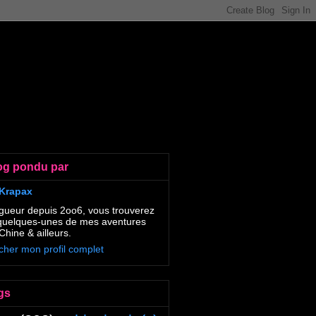
og pondu par
Krapax
gueur depuis 2oo6, vous trouverez
 quelques-unes de mes aventures
Chine & ailleurs.
icher mon profil complet
gs