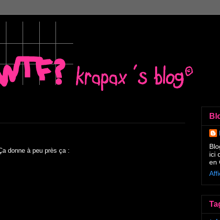
Bl
Blo
Ça donne à peu près ça :
ici
en 
Aff
Ta