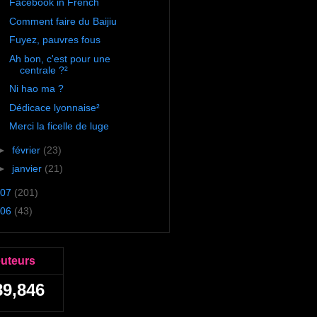
Facebook in French
Comment faire du Baijiu
Fuyez, pauvres fous
Ah bon, c'est pour une
centrale ?²
Ni hao ma ?
Dédicace lyonnaise²
Merci la ficelle de luge
►
février
(23)
►
janvier
(21)
07
(201)
06
(43)
euteurs
89,846