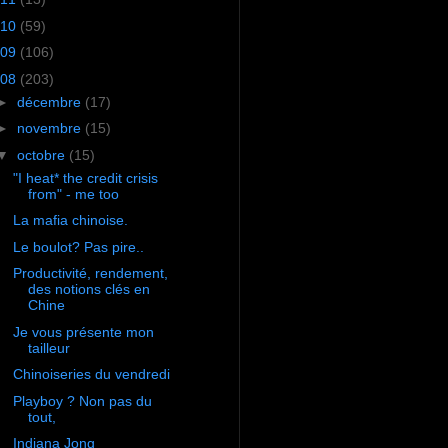
10
(59)
09
(106)
08
(203)
►
décembre
(17)
►
novembre
(15)
▼
octobre
(15)
"I heat* the credit crisis
from" - me too
La mafia chinoise.
Le boulot? Pas pire..
Productivité, rendement,
des notions clés en
Chine
Je vous présente mon
tailleur
Chinoiseries du vendredi
Playboy ? Non pas du
tout,
Indiana Jong