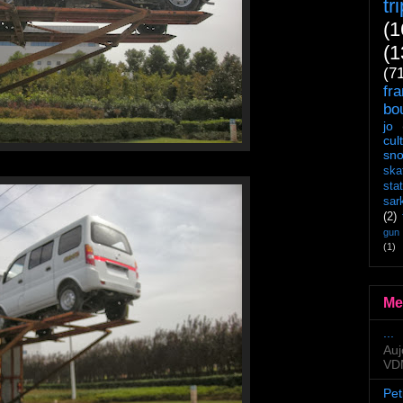
tr
(1
(1
(7
fr
bo
jo
cul
sn
ska
sta
sar
(2)
gun
(1)
Me
...
Auj
VDM
Pet