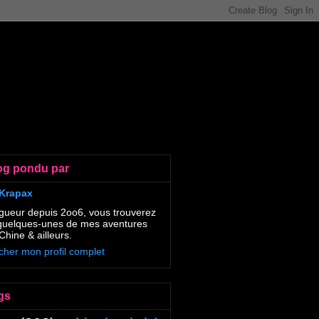
og pondu par
Krapax
gueur depuis 2oo6, vous trouverez
 quelques-unes de mes aventures
Chine & ailleurs.
icher mon profil complet
gs