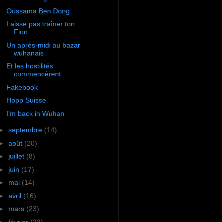
Oussama Ben Dong
Laisse pas traîner ton
Fion
Un après-midi au bazar
wuhanais
Et les hostilités
commencèrent
Fakebook
Hopp Suisse
I'm back in Wuhan
►
septembre
(14)
►
août
(20)
►
juillet
(8)
►
juin
(17)
►
mai
(14)
►
avril
(16)
►
mars
(23)
►
février
(23)