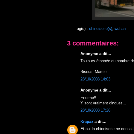
Tag(s) :
chinoiserie(s)
,
wuhan
3 commentaires:
Anonyme a dit…
Toujours étonnée du nombre de
Bisous. Mamie
28/10/2008 14:03
Anonyme a dit…
Enorme!!
Y sont vraiment dingues...
28/10/2008 17:26
Krapax
a dit…
Et oui la chinoiserie ne connait