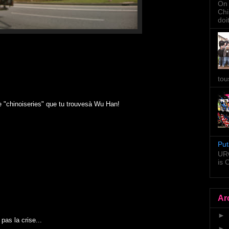
On 
Chi
doi
tou
 "chinoiseries" que tu trouvesà Wu Han!
Put
URG
is
Ar
►
 pas la crise...
►