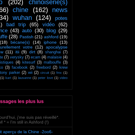
ip
(202)
chinoiserie(s)
66)
chine
(162)
news
34)
wuhan
(124)
potes
1)
bad trip
(65)
vidéo
(62)
ance
(43)
auto
(30)
blog
(29)
uffe
(28)
Pastish
(21)
ashford
(19)
(18)
bécane(s)
(14)
iphone
(13)
turellement votre
(12)
apocalypse
ow
(11)
itii
(9)
dirt
(8)
shanghai
(7)
te
(7)
verysky
(7)
ecam
(4)
malaisie
(4)
tistiques
(4)
kitesurf
(3)
malbouffe
(3)
ko
(3)
facebook
(2)
freebord
(2)
krew
tony parker
(2)
wii
(2)
circuit
(1)
fmx
(1)
(1)
kart
(1)
lausanne
(1)
peter love
(1)
video
ssages les plus lus
ourd'hui, j'me suis pas réveillé*.
 * = I'm still in Ashford (!)
it aperçu de la Chine -2oo6-