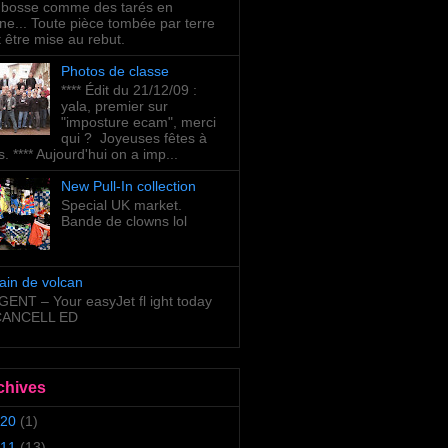
bosse comme des tarés en
ne... Toute pièce tombée par terre
t être mise au rebut.
Photos de classe
**** Édit du 21/12/09 :
yala, premier sur
"imposture ecam", merci
qui ? Joyeuses fêtes à
s. **** Aujourd'hui on a imp...
New Pull-In collection
Special UK market.
Bande de clowns lol
ain de volcan
ENT – Your easyJet fl ight today
 CANCELL ED
chives
20
(1)
11
(13)