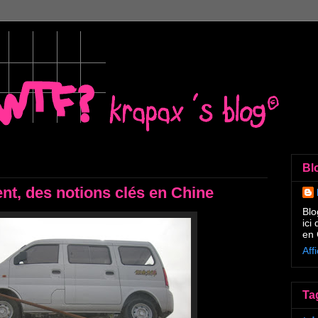
Bl
nt, des notions clés en Chine
Blo
ici
en 
Aff
Ta