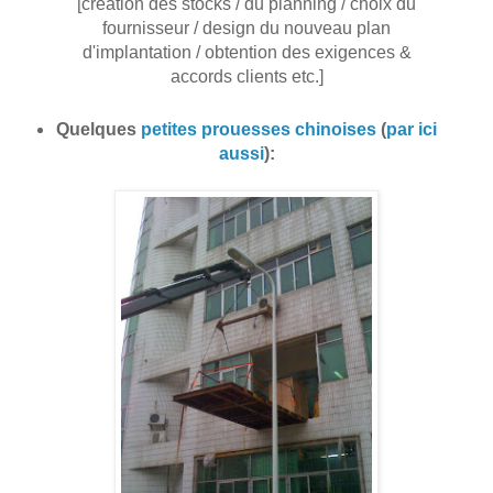
[création des stocks / du planning / choix du
fournisseur / design du nouveau plan
d'implantation / obtention des exigences &
accords clients etc.]
Quelques
petites prouesses chinoises
(
par ici
aussi
):