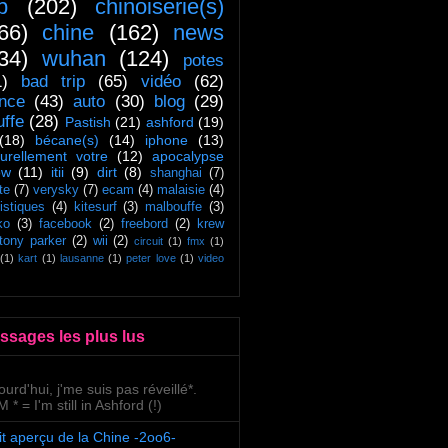
ip
(202)
chinoiserie(s)
66)
chine
(162)
news
34)
wuhan
(124)
potes
1)
bad trip
(65)
vidéo
(62)
ance
(43)
auto
(30)
blog
(29)
uffe
(28)
Pastish
(21)
ashford
(19)
(18)
bécane(s)
(14)
iphone
(13)
turellement votre
(12)
apocalypse
ow
(11)
itii
(9)
dirt
(8)
shanghai
(7)
te
(7)
verysky
(7)
ecam
(4)
malaisie
(4)
tistiques
(4)
kitesurf
(3)
malbouffe
(3)
ko
(3)
facebook
(2)
freebord
(2)
krew
tony parker
(2)
wii
(2)
circuit
(1)
fmx
(1)
(1)
kart
(1)
lausanne
(1)
peter love
(1)
video
ssages les plus lus
ourd'hui, j'me suis pas réveillé*.
 * = I'm still in Ashford (!)
it aperçu de la Chine -2oo6-