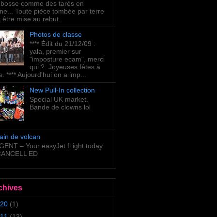
bosse comme des tarés en
ne... Toute pièce tombée par terre
t être mise au rebut.
Photos de classe
**** Édit du 21/12/09 :
yala, premier sur
"imposture ecam", merci
qui ? Joyeuses fêtes à
s. **** Aujourd'hui on a imp...
New Pull-In collection
Special UK market.
Bande de clowns lol
ain de volcan
ENT – Your easyJet fl ight today
 CANCELL ED
chives
20
(1)
11
(13)