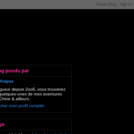
og pondu par
Krapax
gueur depuis 2oo6, vous trouverez
 quelques-unes de mes aventures
Chine & ailleurs.
icher mon profil complet
gs