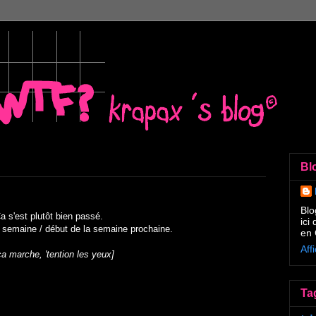
Bl
Blo
a s'est plutôt bien passé.
ici
 semaine / début de la semaine prochaine.
en 
Aff
ça marche, 'tention les yeux]
Ta