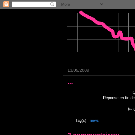
13/05/2009
...
Ç
Réponse en fin de
[si 
Tag(s) :
news