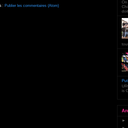
On 
à :
Publier les commentaires (Atom)
Chi
doi
tou
Put
URG
is
Ar
►
►