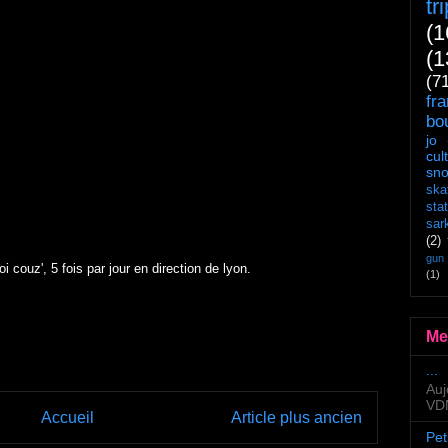
tr
(1
(1
(7
fr
bo
jo
cul
sn
ska
sta
sar
(2)
gun
toi couz', 5 fois par jour en direction de lyon.
(1)
Me
...
Auj
VDM
Accueil
Article plus ancien
Pet