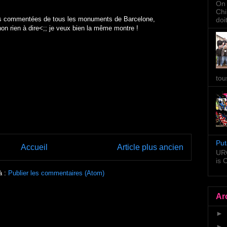
On 
Chi
tos commentées de tous les monuments de Barcelone,
doi
inon rien à dire<;; je veux bien la même montre !
tou
Put
Accueil
Article plus ancien
URG
is
à :
Publier les commentaires (Atom)
Ar
►
►