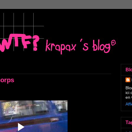
Bl
corps
Blo
ici
en 
Aff
Ta