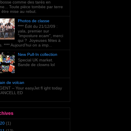
bosse comme des tarés en
ne... Toute pièce tombée par terre
t être mise au rebut.
Photos de classe
**** Édit du 21/12/09 :
yala, premier sur
"imposture ecam", merci
qui ? Joyeuses fêtes à
s. **** Aujourd'hui on a imp...
New Pull-In collection
Special UK market.
Bande de clowns lol
ain de volcan
ENT – Your easyJet fl ight today
 CANCELL ED
chives
20
(1)
11
(13)