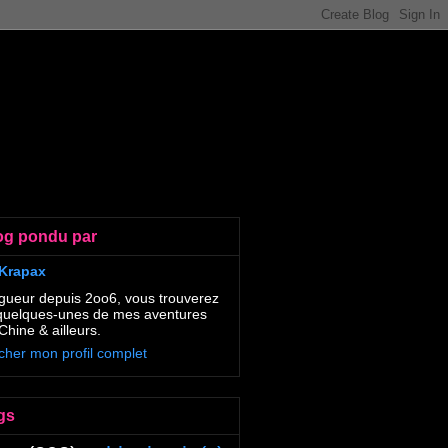
og pondu par
Krapax
gueur depuis 2oo6, vous trouverez
 quelques-unes de mes aventures
Chine & ailleurs.
icher mon profil complet
gs