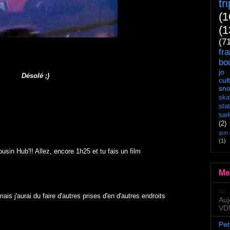
tr
(1
(1
(7
fr
bo
jo
Désolé ;)
cul
sn
ska
sta
sar
(2)
gun
(1)
usin Hub'!! Allez, encore 1h25 et tu fais un film
Me
...
ais j'aurai du faire d'autres prises d'en d'autres endroits
Auj
VDM
Pet