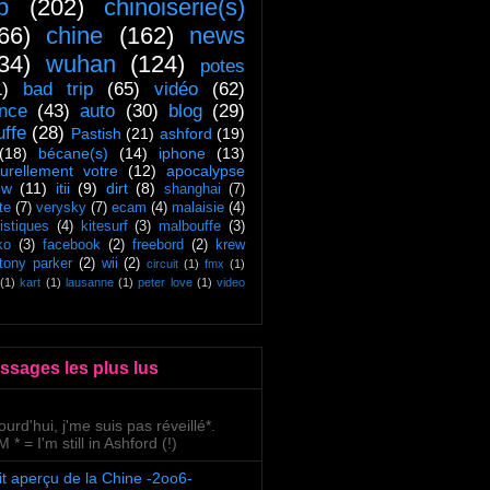
ip
(202)
chinoiserie(s)
66)
chine
(162)
news
34)
wuhan
(124)
potes
1)
bad trip
(65)
vidéo
(62)
ance
(43)
auto
(30)
blog
(29)
uffe
(28)
Pastish
(21)
ashford
(19)
(18)
bécane(s)
(14)
iphone
(13)
turellement votre
(12)
apocalypse
ow
(11)
itii
(9)
dirt
(8)
shanghai
(7)
te
(7)
verysky
(7)
ecam
(4)
malaisie
(4)
tistiques
(4)
kitesurf
(3)
malbouffe
(3)
ko
(3)
facebook
(2)
freebord
(2)
krew
tony parker
(2)
wii
(2)
circuit
(1)
fmx
(1)
(1)
kart
(1)
lausanne
(1)
peter love
(1)
video
ssages les plus lus
ourd'hui, j'me suis pas réveillé*.
 * = I'm still in Ashford (!)
it aperçu de la Chine -2oo6-