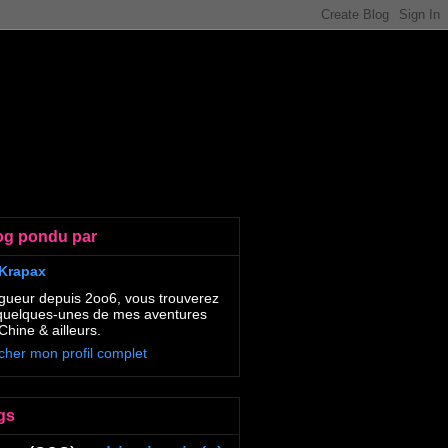
og pondu par
Krapax
gueur depuis 2oo6, vous trouverez
 quelques-unes de mes aventures
Chine & ailleurs.
icher mon profil complet
gs