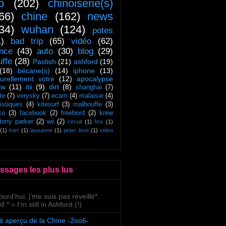
ip
(202)
chinoiserie(s)
66)
chine
(162)
news
34)
wuhan
(124)
potes
1)
bad trip
(65)
vidéo
(62)
ance
(43)
auto
(30)
blog
(29)
uffe
(28)
Pastish
(21)
ashford
(19)
(18)
bécane(s)
(14)
iphone
(13)
turellement votre
(12)
apocalypse
ow
(11)
itii
(9)
dirt
(8)
shanghai
(7)
te
(7)
verysky
(7)
ecam
(4)
malaisie
(4)
tistiques
(4)
kitesurf
(3)
malbouffe
(3)
ko
(3)
facebook
(2)
freebord
(2)
krew
tony parker
(2)
wii
(2)
circuit
(1)
fmx
(1)
(1)
kart
(1)
lausanne
(1)
peter love
(1)
video
ssages les plus lus
ourd'hui, j'me suis pas réveillé*.
 * = I'm still in Ashford (!)
it aperçu de la Chine -2oo6-