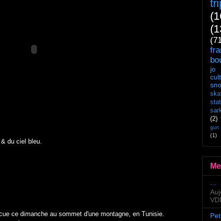
tr
(1
(1
(7
fr
bo
jo
cul
sn
ska
sta
sar
(2)
gun
(1)
 & du ciel bleu.
Me
...
Auj
VDM
rbucue ce dimanche au sommet d'une montagne, en Tunisie.
Pet