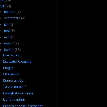
10
(59)
►
octobre
(1)
►
septembre
(4)
►
juin
(2)
►
mai
(5)
►
avril
(9)
►
mars
(12)
▼
février
(13)
Lille, acte II
Escalator Cleaning
Blague
I ♥ kitesurf
Bonne année
Tu vas au bal ?
Pastish du vendredi
L'effet papillon
French cheese is stronger