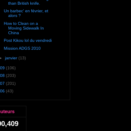
than British knife.
Un barbec' en février, et
alors ?
How to Clean on a
Moving Sidewalk In
China
Post Kikou lol du vendredi
Mission ADGS 2010
►
janvier
(13)
09
(106)
08
(203)
07
(201)
06
(43)
euteurs
90,409