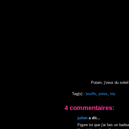
Putain, j'veux du soleil
Tag(s) :
bouffe
,
potes
,
trip
4 commentaires:
julien
a dit…
Figure toi que j'ai fais un ba