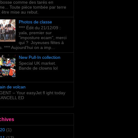
bosse comme des tarés en
ne... Toute pièce tombée par terre
t être mise au rebut.
Photos de classe
**** Édit du 21/12/09 :
yala, premier sur
"imposture ecam", merci
qui ? Joyeuses fêtes à
s. **** Aujourd'hui on a imp...
New Pull-In collection
Special UK market.
Bande de clowns lol
ain de volcan
ENT – Your easyJet fl ight today
 CANCELL ED
chives
20
(1)
11
(13)