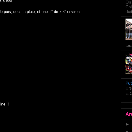
e aussi.
On 
Chi
doi
e pois, sous la pluie, et une T° de 7-8° environ...
tou
Put
URG
is
ine !!
Ar
►
►