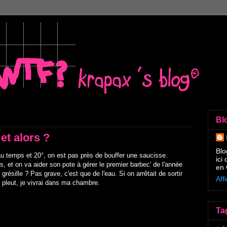
Bl
 et alors ?
Blo
au temps et 20°, on est pas près de bouffer une saucisse.
ici
s, et on va aider son pote à gérer le premier barbec' de l'année
en 
Il grésille ? Pas grave, c'est que de l'eau. Si on arrêtait de sortir
Aff
l pleut, je vivrai dans ma chambre.
Ta