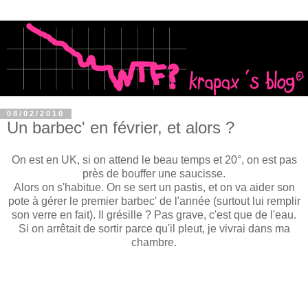
08/02/2010
Un barbec' en février, et alors ?
On est en UK, si on attend le beau temps et 20°, on est pas
près de bouffer une saucisse.
Alors on s'habitue. On se sert un pastis, et on va aider son
pote à gérer le premier barbec' de l'année (surtout lui remplir
son verre en fait). Il grésille ? Pas grave, c'est que de l'eau.
Si on arrêtait de sortir parce qu'il pleut, je vivrai dans ma
chambre.