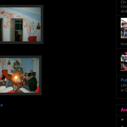
On 
Chi
doi
tou
Put
URG
is
ce
Ar
►
►