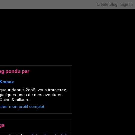
og pondu par
Krapax
gueur depuis 2oo6, vous trouverez
 quelques-unes de mes aventures
Chine & ailleurs.
icher mon profil complet
gs