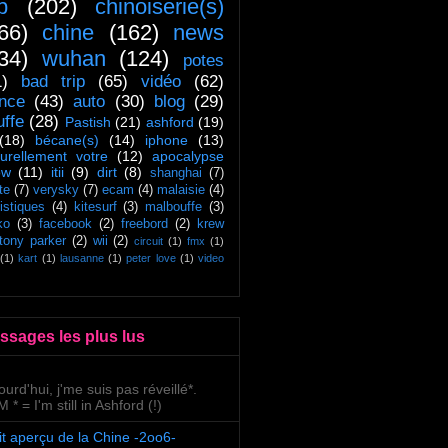
ip
(202)
chinoiserie(s)
66)
chine
(162)
news
34)
wuhan
(124)
potes
1)
bad trip
(65)
vidéo
(62)
ance
(43)
auto
(30)
blog
(29)
uffe
(28)
Pastish
(21)
ashford
(19)
(18)
bécane(s)
(14)
iphone
(13)
turellement votre
(12)
apocalypse
ow
(11)
itii
(9)
dirt
(8)
shanghai
(7)
te
(7)
verysky
(7)
ecam
(4)
malaisie
(4)
tistiques
(4)
kitesurf
(3)
malbouffe
(3)
ko
(3)
facebook
(2)
freebord
(2)
krew
tony parker
(2)
wii
(2)
circuit
(1)
fmx
(1)
(1)
kart
(1)
lausanne
(1)
peter love
(1)
video
ssages les plus lus
ourd'hui, j'me suis pas réveillé*.
 * = I'm still in Ashford (!)
it aperçu de la Chine -2oo6-