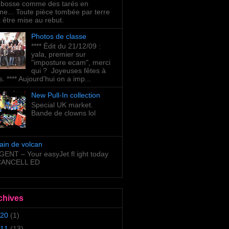
bosse comme des tarés en
ne... Toute pièce tombée par terre
t être mise au rebut.
Photos de classe
**** Édit du 21/12/09 :
yala, premier sur
"imposture ecam", merci
qui ? Joyeuses fêtes à
s. **** Aujourd'hui on a imp...
New Pull-In collection
Special UK market.
Bande de clowns lol
ain de volcan
ENT – Your easyJet fl ight today
 CANCELL ED
chives
20
(1)
11
(13)