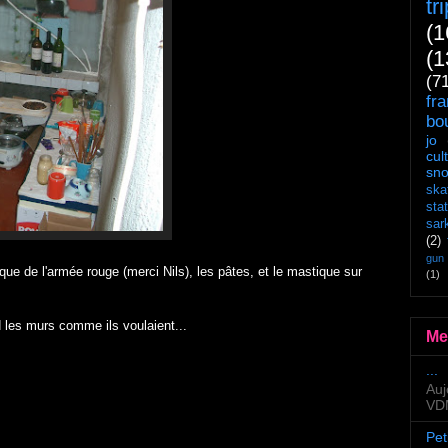
tr
(1
(1
(7
fr
bo
jo
cul
sn
ska
sta
sar
(2)
gun
casque de l'armée rouge (merci Nils), les pâtes, et le mastique sur
(1)
nd les murs comme ils voulaient...
Me
...
Auj
VDM
Pet