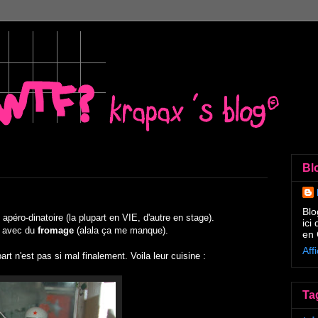
Bl
Blo
apéro-dinatoire (la plupart en VIE, d'autre en stage).
ici
, avec du
fromage
(alala ça me manque).
en 
Aff
 n'est pas si mal finalement. Voila leur cuisine :
Ta