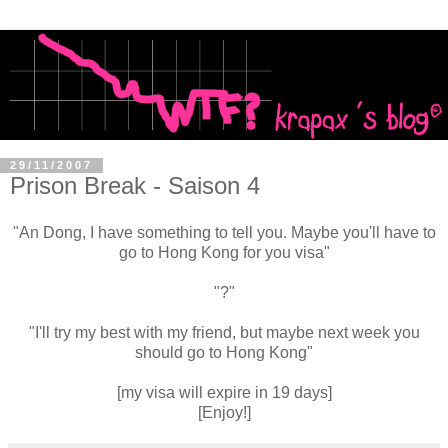
29/11/2007
Prison Break - Saison 4
"An Dong, I have something to tell you. Maybe you'll have to
go to Hong Kong for you visa"
"?"
"I'll try my best with my friend, but maybe next week you
should go to Hong Kong"
[my visa will expire in 19 days]
[Enjoy!]