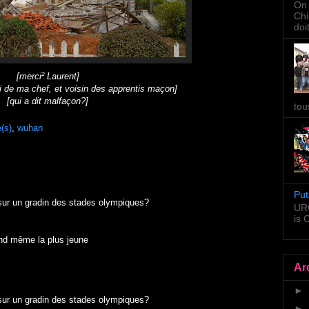
On 
Chi
doi
[merci² Laurent]
ri de ma chef, et voisin des apprentis maçon]
[qui a dit malfaçon?]
tou
e(s)
,
wuhan
Put
 sur un gradin des stades olympiques?
URG
is
and même la plus jeune
Ar
►
 sur un gradin des stades olympiques?
►