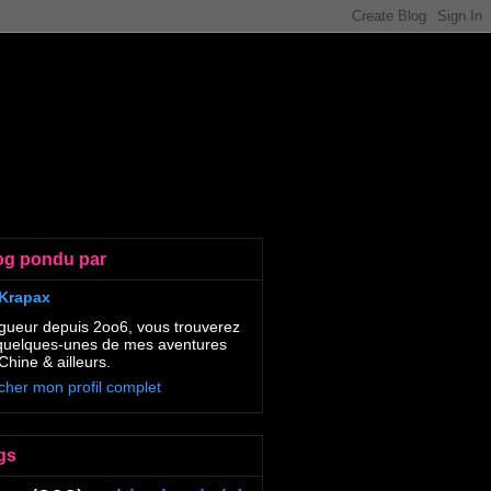
og pondu par
Krapax
gueur depuis 2oo6, vous trouverez
 quelques-unes de mes aventures
Chine & ailleurs.
icher mon profil complet
gs