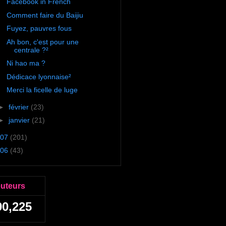
Facebook in French
Comment faire du Baijiu
Fuyez, pauvres fous
Ah bon, c'est pour une
centrale ?²
Ni hao ma ?
Dédicace lyonnaise²
Merci la ficelle de luge
►
février
(23)
►
janvier
(21)
07
(201)
06
(43)
euteurs
90,225