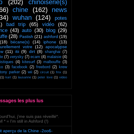
ip
(202)
chinoiserie(s)
66)
chine
(162)
news
34)
wuhan
(124)
potes
1)
bad trip
(65)
vidéo
(62)
ance
(43)
auto
(30)
blog
(29)
uffe
(28)
Pastish
(21)
ashford
(19)
(18)
bécane(s)
(14)
iphone
(13)
turellement votre
(12)
apocalypse
ow
(11)
itii
(9)
dirt
(8)
shanghai
(7)
te
(7)
verysky
(7)
ecam
(4)
malaisie
(4)
tistiques
(4)
kitesurf
(3)
malbouffe
(3)
ko
(3)
facebook
(2)
freebord
(2)
krew
tony parker
(2)
wii
(2)
circuit
(1)
fmx
(1)
(1)
kart
(1)
lausanne
(1)
peter love
(1)
video
ssages les plus lus
ourd'hui, j'me suis pas réveillé*.
 * = I'm still in Ashford (!)
it aperçu de la Chine -2oo6-