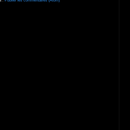
à :
Publier les commentaires (Atom)