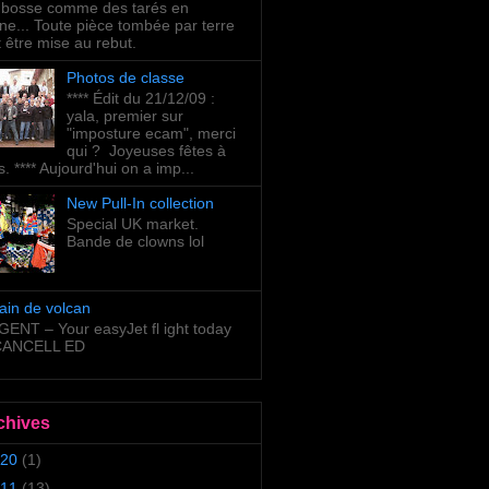
bosse comme des tarés en
ne... Toute pièce tombée par terre
t être mise au rebut.
Photos de classe
**** Édit du 21/12/09 :
yala, premier sur
"imposture ecam", merci
qui ? Joyeuses fêtes à
s. **** Aujourd'hui on a imp...
New Pull-In collection
Special UK market.
Bande de clowns lol
ain de volcan
ENT – Your easyJet fl ight today
 CANCELL ED
chives
20
(1)
11
(13)