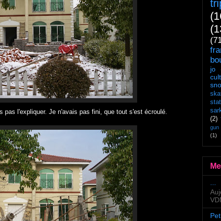
tr
(1
(1
(7
fr
bo
jo
cul
sn
ska
sta
sar
 pas l'expliquer. Je n'avais pas fini, que tout s'est écroulé.
(2)
gun
(1)
Me
...
Auj
VDM
Pet