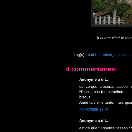
[Laurent c'est le ma
Tag(s) :
bad trip
,
chine
,
chinoiseri
4 commentaires:
Anonyme a dit…
est-ce que tu oseras t'asseoir
N'oublie pas ton parachute.
bisous,
Anne ta vieille tante, mais qu
27/03/2008 17:31
Anonyme a dit…
est-ce que tu oseras t'asseoir