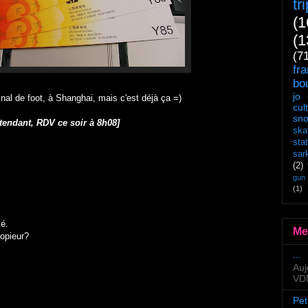
tr
(1
(1
(7
fr
bo
jo
inal de foot, à Shanghai, mais c'est déjà ça =)
cul
sn
ttendant, RDV ce soir à 8h08]
ska
sta
sar
(2)
gun
(1)
té.
Me
copieur?
...
Auj
VDM
Pet