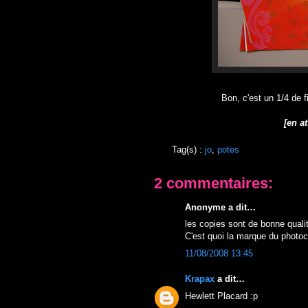
Bon, c'est un 1/4 de f
[en a
Tag(s) :
jo
,
potes
2 commentaires:
Anonyme a dit…
les copies sont de bonne quali
C'est quoi la marque du photo
11/08/2008 13:45
Krapax
a dit…
Hewlett Placard :p