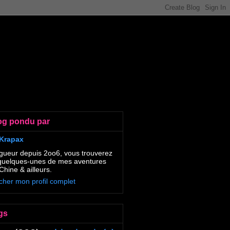
og pondu par
Krapax
gueur depuis 2oo6, vous trouverez
 quelques-unes de mes aventures
Chine & ailleurs.
icher mon profil complet
gs