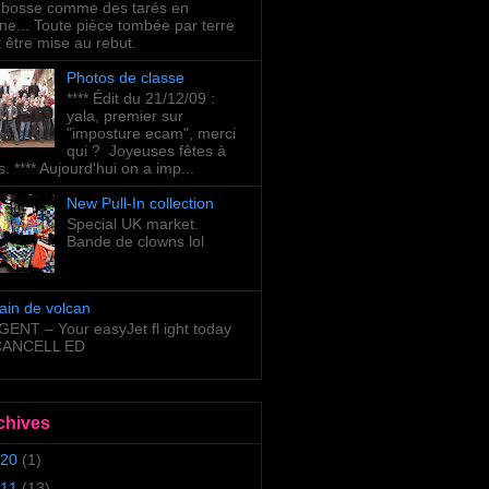
bosse comme des tarés en
ne... Toute pièce tombée par terre
t être mise au rebut.
Photos de classe
**** Édit du 21/12/09 :
yala, premier sur
"imposture ecam", merci
qui ? Joyeuses fêtes à
s. **** Aujourd'hui on a imp...
New Pull-In collection
Special UK market.
Bande de clowns lol
ain de volcan
ENT – Your easyJet fl ight today
 CANCELL ED
chives
20
(1)
11
(13)