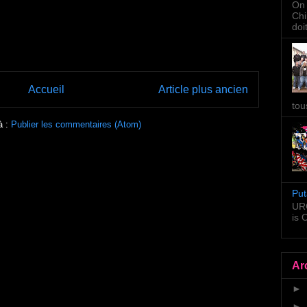
On 
Chi
doi
Accueil
Article plus ancien
tou
à :
Publier les commentaires (Atom)
Put
URG
is
Ar
►
►