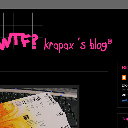
Bl
Blo
ici
en 
Aff
Ta