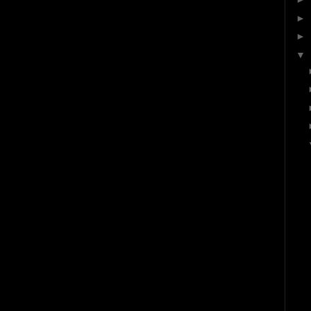
►
►
▼