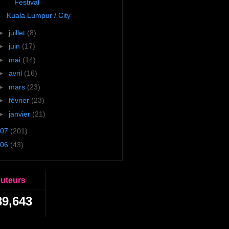
Festival
Kuala Lumpur / City
►
juillet
(8)
►
juin
(17)
►
mai
(14)
►
avril
(16)
►
mars
(23)
►
février
(23)
►
janvier
(21)
07
(201)
06
(43)
euteurs
89,643