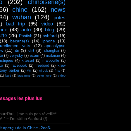
ip
(202)
chinoiserie(s)
66)
chine
(162)
news
34)
wuhan
(124)
potes
1)
bad trip
(65)
vidéo
(62)
ance
(43)
auto
(30)
blog
(29)
uffe
(28)
Pastish
(21)
ashford
(19)
(18)
bécane(s)
(14)
iphone
(13)
turellement votre
(12)
apocalypse
ow
(11)
itii
(9)
dirt
(8)
shanghai
(7)
te
(7)
verysky
(7)
ecam
(4)
malaisie
(4)
tistiques
(4)
kitesurf
(3)
malbouffe
(3)
ko
(3)
facebook
(2)
freebord
(2)
krew
tony parker
(2)
wii
(2)
circuit
(1)
fmx
(1)
(1)
kart
(1)
lausanne
(1)
peter love
(1)
video
ssages les plus lus
ourd'hui, j'me suis pas réveillé*.
 * = I'm still in Ashford (!)
it aperçu de la Chine -2oo6-