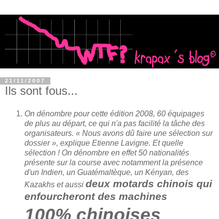
21/11/2007
Ils sont fous...
On dénombre pour cette édition 2008, 60 équipages
de plus au départ, ce qui n'a pas facilité la tâche des
organisateurs. « Nous avons dû faire une sélection sur
dossier », explique Etienne Lavigne. Et quelle
sélection ! On dénombre en effet 50 nationalités
présente sur la course avec notamment la présence
d'un Indien, un Guatémaltèque, un Kényan, des
deux motards chinois qui
Kazakhs et aussi
enfourcheront des machines
100% chinoises
.