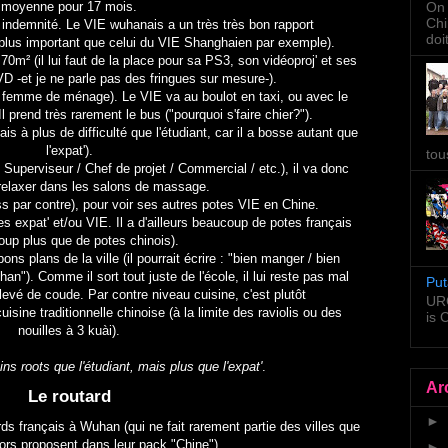
moyenne pour 17 mois.
On 
Chi
e indemnité. Le VIE wuhanais a un très très bon rapport
doi
lus important que celui du VIE Shanghaien par exemple).
70m² (il lui faut de la place pour sa PS3, son vidéoproj' et ses
D -et je ne parle pas des fringues sur mesure-).
ne femme de ménage). Le VIE va au boulot en taxi, ou avec le
l prend très rarement le bus ("pourquoi s'faire chier?").
s à plus de difficulté que l'étudiant, car il a bosse autant que
l'expat').
tou
 Superviseur / Chef de projet / Commercial / etc.), il va donc
relaxer dans les salons de massage.
 par contre), pour voir ses autres potes VIE en Chine.
s expat' et/ou VIE. Il a d'ailleurs beaucoup de potes français
oup plus que de potes chinois).
s plans de la ville (il pourrait écrire : "bien manger / bien
uhan"). Comme il sort tout juste de l'école, il lui reste pas mal
Put
evé de coude. Par contre niveau cuisine, c'est plutôt
URG
cuisine traditionnelle chinoise (à la limite des raviolis ou des
is
nouilles à 3 kuài).
s roots que l'étudiant, mais plus que l'expat'
.
Ar
Le routard
►
ards français à Wuhan (qui ne fait rarement partie des villes que
tors proposent dans leur pack "Chine").
►