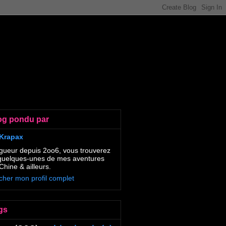
og pondu par
Krapax
gueur depuis 2oo6, vous trouverez
 quelques-unes de mes aventures
Chine & ailleurs.
icher mon profil complet
gs