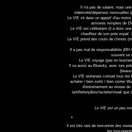
Il n'a pas de salaire, mais un
indemnité/dépenses mensuelles (p
Le VIE vit dans un appart' d'au moins 
armoires remplies de DV
Le VIE est célibataire (il a donc u
chauffeur de son pote expat'. I
Le VIE prend des cours de chinois (mai
Il a pas mal de responsabilités (RH /
souvent se 
Le VIE voyage (pas en business
Il va aussi au Bluesky, avec ses pote
(beauc
Le VIE wuhanais connait tous les bon
acheter / bien sortir / bien visiter W
d'entraînement au niveau du l
tartiflette/pâtes/raclette/steak que 
Le VIE est un peu moin
Il est très rare de rencontrer des rout
les tour-opera