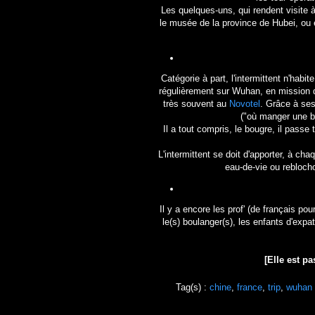
Les quelques-uns, qui rendent visite à 
le musée de la province de Hubei, ou e
Catégorie à part, l'intermittent n'hab
régulièrement sur Wuhan, en mission d
très souvent au
Novotel
. Grâce à ses
("où manger une b
Il a tout compris, le bougre, il passe
L'intermittent se doit d'apporter, à c
eau-de-vie ou reblocho
Il y a encore les prof' (de français pour
le(s) boulanger(s), les enfants d'expa
[Elle est p
Tag(s) :
chine
,
france
,
trip
,
wuhan