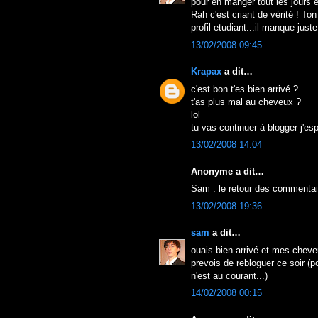
pour en manger tout les jours e
Rah c'est criant de vérité ! To
profil etudiant...il manque just
13/02/2008 09:45
Krapax
a dit…
c'est bon t'es bien arrivé ?
t'as plus mal au cheveux ?
lol
tu vas continuer à blogger j'es
13/02/2008 14:04
Anonyme a dit…
Sam : le retour des commentair
13/02/2008 19:36
sam
a dit…
ouais bien arrivé et mes chev
prevois de rebloguer ce soir (p
n'est au courant...)
14/02/2008 00:15