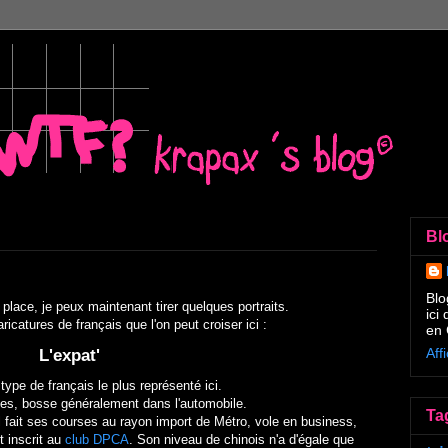
Bl
Blo
place, je peux maintenant tirer quelques portraits.
ici
aricatures de français que l'on peut croiser ici :
en 
Aff
L'expat'
type de français le plus représenté ici.
es, bosse généralement dans l'automobile.
Ta
 il fait ses courses au rayon import de Métro, vole en business,
st inscrit au
club DPCA
. Son niveau de chinois n'a d'égale que