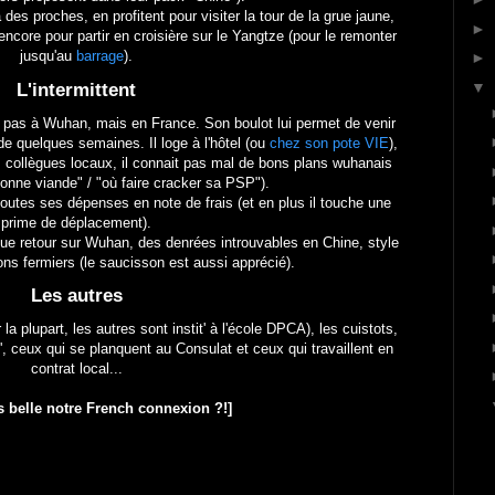
des proches, en profitent pour visiter la tour de la grue jaune,
►
ncore pour partir en croisière sur le Yangtze (pour le remonter
jusqu'au
barrage
).
►
▼
L'intermittent
ite pas à Wuhan, mais en France. Son boulot lui permet de venir
e quelques semaines. Il loge à l'hôtel (ou
chez son pote VIE
),
 collègues locaux, il connait pas mal de bons plans wuhanais
onne viande" / "où faire cracker sa PSP").
 toutes ses dépenses en note de frais (et en plus il touche une
prime
de déplacement).
haque retour sur Wuhan, des denrées introuvables en Chine, style
ns fermiers (le saucisson est aussi apprécié).
Les autres
 la plupart, les autres sont instit' à l'école DPCA), les cuistots,
t', ceux qui se planquent au Consulat et ceux qui travaillent en
contrat local...
as belle notre French connexion ?!]