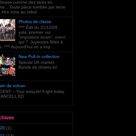
bosse comme des tarés en
ne... Toute pièce tombée par terre
t être mise au rebut.
Photos de classe
**** Édit du 21/12/09 :
yala, premier sur
"imposture ecam", merci
qui ? Joyeuses fêtes à
s. **** Aujourd'hui on a imp...
New Pull-In collection
Special UK market.
Bande de clowns lol
ain de volcan
ENT – Your easyJet fl ight today
 CANCELL ED
chives
20
(1)
11
(13)