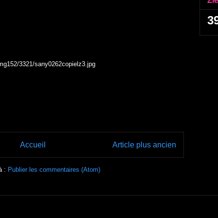
Zi
3
img152/3321/sany0262copielz3.jpg
Accueil
Article plus ancien
à :
Publier les commentaires (Atom)