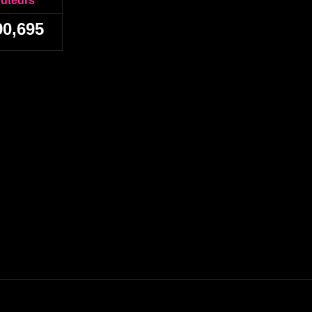
euteurs
90,695