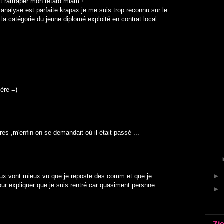
t rattraper mon retard miam !
n analyse est parfaite krapax je me suis trop reconnu sur le
e la catégorie du jeune diplomé exploité en contrat local...
père =)
es ,m'enfin on se demandait où il était passé ...
►
eux vont mieux vu que je reposte des comm et que je
our expliquer que je suis rentré car quasiment persnne
►