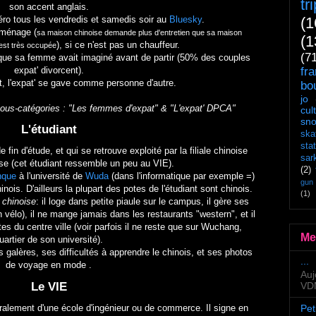
tr
son accent anglais.
péro tous les vendredis et samedis soir au
Bluesky
.
(1
 ménage (
sa maison chinoise demande plus d'entretien que sa maison
(1
), si ce n'est pas un chauffeur.
est très occupée
(7
 que sa femme avait imaginé avant de partir (50% des couples
expat' divorcent).
fr
t, l'expat' se gave comme personne d'autre.
bo
jo
 sous-catégories : "Les femmes d'expat" & "L'expat' DPCA"
cul
sn
L'étudiant
ska
sta
e fin d'étude, et qui se retrouve exploité par la filiale chinoise
sar
ise (cet étudiant ressemble un peu au VIE).
(2)
nque
à l'université de
Wuda
(dans l'informatique par exemple =)
gun
inois. D'ailleurs la plupart des potes de l'étudiant sont chinois.
(1)
a chinoise
: il loge dans petite piaule sur le campus, il gère ses
 vélo), il ne mange jamais dans les restaurants "western", et il
es du centre ville (voir parfois il ne reste que sur Wuchang,
Me
uartier de son université).
es galères, ses difficultés à apprendre le chinois, et ses photos
...
de voyage en mode
.
Auj
VDM
Le VIE
alement d'une école d'ingénieur ou de commerce. Il signe en
Pet