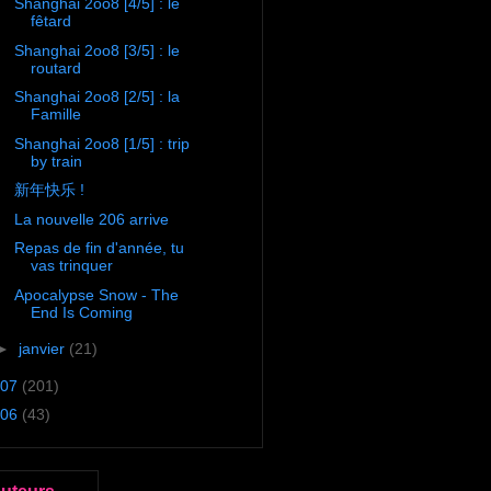
Shanghai 2oo8 [4/5] : le
fêtard
Shanghai 2oo8 [3/5] : le
routard
Shanghai 2oo8 [2/5] : la
Famille
Shanghai 2oo8 [1/5] : trip
by train
新年快乐 !
La nouvelle 206 arrive
Repas de fin d'année, tu
vas trinquer
Apocalypse Snow - The
End Is Coming
►
janvier
(21)
07
(201)
06
(43)