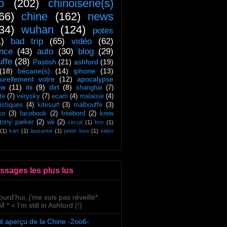
ip
(202)
chinoiserie(s)
66)
chine
(162)
news
34)
wuhan
(124)
potes
1)
bad trip
(65)
vidéo
(62)
ance
(43)
auto
(30)
blog
(29)
uffe
(28)
Pastish
(21)
ashford
(19)
(18)
bécane(s)
(14)
iphone
(13)
turellement votre
(12)
apocalypse
ow
(11)
itii
(9)
dirt
(8)
shanghai
(7)
te
(7)
verysky
(7)
ecam
(4)
malaisie
(4)
tistiques
(4)
kitesurf
(3)
malbouffe
(3)
ko
(3)
facebook
(2)
freebord
(2)
krew
tony parker
(2)
wii
(2)
circuit
(1)
fmx
(1)
(1)
kart
(1)
lausanne
(1)
peter love
(1)
video
ssages les plus lus
ourd'hui, j'me suis pas réveillé*.
 * = I'm still in Ashford (!)
it aperçu de la Chine -2oo6-