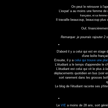
On peut le retrouver à l'a
L'expat' a au moins une femme de
française, et sa femme 
Il travaille beaucoup, beaucoup plus
Ouf, financièremen
Remarque: je pourrais rajouter 2
D'abord il y a celui qui est en stage d
d'une boîte frança
Ensuite, il y a
celui qui trouve une pla
L'étudiant a le temps d'apprendre le ch
L'étudiant est celui qui vit le plus
à l
déplacements quotidien en bus (voir en
sort rarement dans les grosses boît
q
Le blog de l'étudiant raconte ses p'tit
Le
VIE
a moins de 28 ans, sort génér