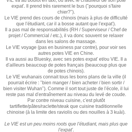
VIE va au boulot en taxi, ou avec le chauffeur de son pote
expat'. Il prend très rarement le bus ("pourquoi s'faire
chier?").
Le VIE prend des cours de chinois (mais à plus de difficulté
que l'étudiant, car il a bosse autant que l'expat').
Il a pas mal de responsabilités (RH / Superviseur / Chef de
projet / Commercial / etc.), il va donc souvent se relaxer
dans les salons de massage.
Le VIE voyage (pas en business par contre), pour voir ses
autres potes VIE en Chine.
Il va aussi au Bluesky, avec ses potes expat' et/ou VIE. Il a
d'ailleurs beaucoup de potes français (beaucoup plus que
de potes chinois).
Le VIE wuhanais connait tous les bons plans de la ville (il
pourrait écrire : "bien manger / bien acheter / bien sortir /
bien visiter Wuhan"). Comme il sort tout juste de l'école, il lui
reste pas mal d'entraînement au niveau du levé de coude.
Par contre niveau cuisine, c'est plutôt
tartiflette/pâtes/raclette/steak que cuisine traditionnelle
chinoise (à la limite des raviolis ou des nouilles à 3 kuài).
Le VIE est un peu moins roots que l'étudiant, mais plus que
l'expat'
.