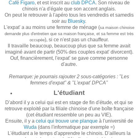
Café Figaro
, et est inscrit au
club DPCA
. Son niveau de
chinois n'a d'égale que son accent anglais.
On peut le retrouver à l'apéro tous les vendredis et samedis
soir au
Bluesky
.
L'expat' a au moins une femme de ménage (
sa maison chinoise
demande plus d'entretien que sa maison française, et sa femme est très
), si ce n'est pas un chauffeur.
occupée
Il travaille beaucoup, beaucoup plus que sa femme avait
imaginé avant de partir (50% des couples expat' divorcent).
Ouf, financièrement, l'expat' se gave comme personne
d'autre.
Remarque: je pourrais rajouter 2 sous-catégories : "Les
femmes d'expat" & "L'expat' DPCA"
L'étudiant
D'abord il y a celui qui est en stage de fin d'étude, et qui se
retrouve exploité par la filiale chinoise d'une boîte française
(cet étudiant ressemble un peu au VIE).
Ensuite, il y a
celui qui trouve une planque
à l'université de
Wuda
(dans l'informatique par exemple =)
L'étudiant a le temps d'apprendre le chinois. D'ailleurs la