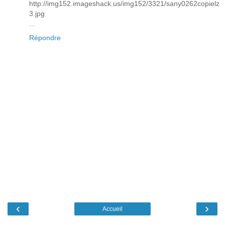
http://img152.imageshack.us/img152/3321/sany0262copielz
3.jpg
...
Répondre
‹
›
Accueil