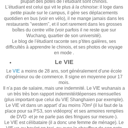
plupart des potes de l'étudiant sont chinois.
L'étudiant est celui qui vit le plus
à la chinoise
: il loge dans
petite piaule sur le campus, il gère ses déplacements
quotidien en bus (voir en vélo), il ne mange jamais dans les
restaurants "western", et il sort rarement dans les grosses
boîtes du centre ville (voir parfois il ne reste que sur
Wuchang, quartier de son université).
Le blog de l'étudiant raconte ses p'tites galères, ses
difficultés à apprendre le chinois, et ses photos de voyage
en mode
.
Le VIE
Le
VIE
a moins de 28 ans, sort généralement d'une école
d'ingénieur ou de commerce. Il signe en moyenne pour 17
mois.
Il n'a pas de salaire, mais une indemnité. Le VIE wuhanais a
un très très bon rapport indemnité/dépenses mensuelles
(plus important que celui du VIE Shanghaien par exemple).
Le VIE vit dans un appart' d'au moins 70m² (il lui faut de la
place pour sa PS3, son vidéoproj' et ses armoires remplies
de DVD -et je ne parle pas des fringues sur mesure-).
Le VIE est célibataire (il a donc une femme de ménage). Le