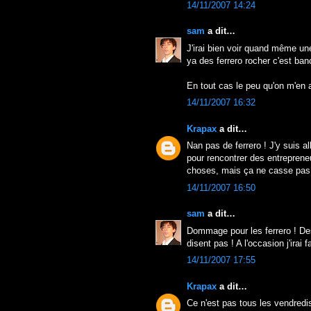
14/11/2007 14:24
sam
a dit…
J'irai bien voir quand même un
ya des ferrero rocher c'est ban
En tout cas le peu qu'on m'en a 
14/11/2007 16:32
Krapax
a dit…
Nan pas de ferrero ! J'y suis 
pour rencontrer des entrepren
choses, mais ça ne casse pas 
14/11/2007 16:50
sam
a dit…
Dommage pour les ferrero ! Des
disent pas ! A l'occasion j'irai fa
14/11/2007 17:55
Krapax
a dit…
Ce n'est pas tous les vendredis