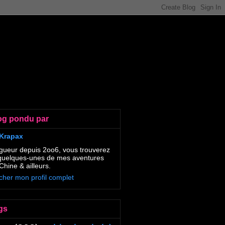
og pondu par
Krapax
gueur depuis 2oo6, vous trouverez
 quelques-unes de mes aventures
Chine & ailleurs.
icher mon profil complet
gs