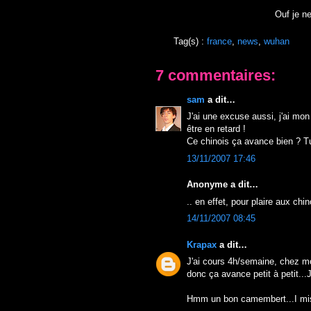
Ouf je ne
Tag(s) :
france
,
news
,
wuhan
7 commentaires:
sam
a dit…
J'ai une excuse aussi, j'ai mon
être en retard !
Ce chinois ça avance bien ? T
13/11/2007 17:46
Anonyme a dit…
.. en effet, pour plaire aux chi
14/11/2007 08:45
Krapax
a dit…
J'ai cours 4h/semaine, chez mo
donc ça avance petit à petit...J
Hmm un bon camembert...I mis