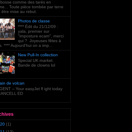
bosse comme des tarés en
ne... Toute pièce tombée par terre
t être mise au rebut.
Photos de classe
**** Édit du 21/12/09 :
yala, premier sur
"imposture ecam", merci
qui ? Joyeuses fêtes à
s. **** Aujourd'hui on a imp...
New Pull-In collection
Special UK market.
Bande de clowns lol
ain de volcan
ENT – Your easyJet fl ight today
 CANCELL ED
chives
20
(1)
11
(13)