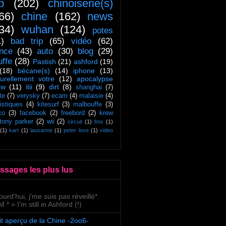
ip
(202)
chinoiserie(s)
66)
chine
(162)
news
34)
wuhan
(124)
potes
1)
bad trip
(65)
vidéo
(62)
ance
(43)
auto
(30)
blog
(29)
uffe
(28)
Pastish
(21)
ashford
(19)
(18)
bécane(s)
(14)
iphone
(13)
turellement votre
(12)
apocalypse
ow
(11)
itii
(9)
dirt
(8)
shanghai
(7)
te
(7)
verysky
(7)
ecam
(4)
malaisie
(4)
tistiques
(4)
kitesurf
(3)
malbouffe
(3)
ko
(3)
facebook
(2)
freebord
(2)
krew
tony parker
(2)
wii
(2)
circuit
(1)
fmx
(1)
(1)
kart
(1)
lausanne
(1)
peter love
(1)
video
ssages les plus lus
ourd'hui, j'me suis pas réveillé*.
 * = I'm still in Ashford (!)
it aperçu de la Chine -2oo6-