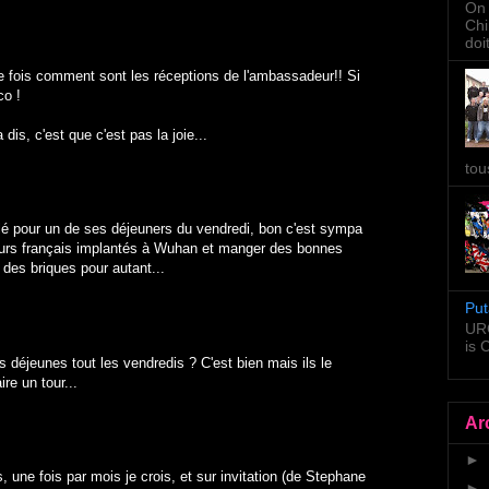
On 
Chi
doi
e fois comment sont les réceptions de l'ambassadeur!! Si
co !
dis, c'est que c'est pas la joie...
tou
allé pour un de ses déjeuners du vendredi, bon c'est sympa
eurs français implantés à Wuhan et manger des bonnes
des briques pour autant...
Put
URG
is
 déjeunes tout les vendredis ? C'est bien mais ils le
ire un tour...
Ar
►
, une fois par mois je crois, et sur invitation (de Stephane
►