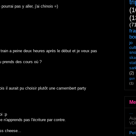
tr
 pourrai pas y aller, j'ai chinois =)
(1
(1
(7
fr
bo
jo
cul
 train a peine deux heures après le début et je veux pas
sn
ska
u prends des cours où ?
sta
sar
(2)
gun
(1)
nois il aurait pu choisir plutôt une camembert party
Me
...
i :p
Auj
e n'apprends pas l'écriture par contre.
VDM
s cheese...
Pet